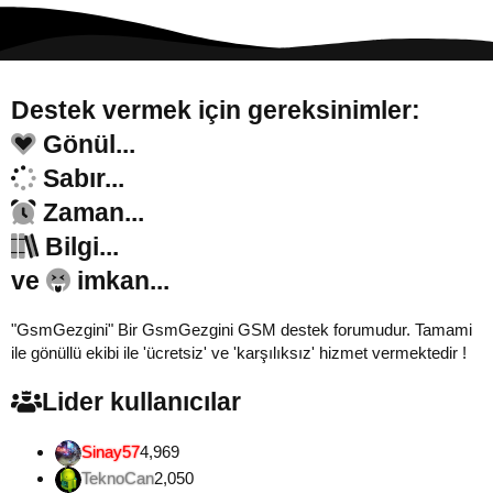
Destek vermek için gereksinimler:
Gönül...
Sabır...
Zaman...
Bilgi...
ve
imkan...
"GsmGezgini" Bir GsmGezgini GSM destek forumudur. Tamami
ile gönüllü ekibi ile 'ücretsiz' ve 'karşılıksız' hizmet vermektedir !
Lider kullanıcılar
Sinay57
4,969
TeknoCan
2,050