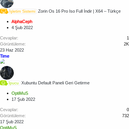
Zorin Os 16 Pro Iso Full İndir | X64 – Türkçe
İşletim Sistemi
AlphaCeph
4 Şub 2022
Cevaplar
1
Görüntüleme
2K
23 Haz 2022
Time
Xubuntu Default Paneli Geri Getirme
İpucu
OptiMuS
17 Şub 2022
Cevaplar
0
Görüntüleme
732
17 Şub 2022
OptiMuS