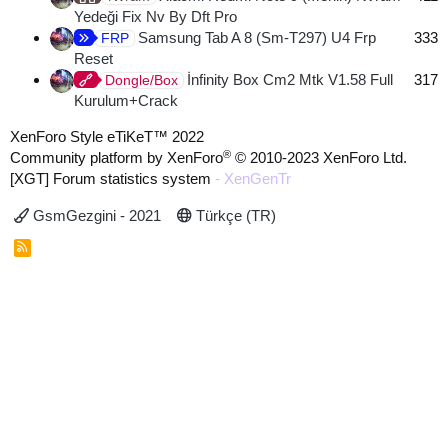
Yedeği Fix Nv By Dft Pro
Samsung Tab A 8 (Sm-T297) U4 Frp
333
FRP
Reset
İnfinity Box Cm2 Mtk V1.58 Full
317
Dongle/Box
Kurulum+Crack
XenForo Style eTiKeT™ 2022
®
Community platform by XenForo
© 2010-2023 XenForo Ltd.
[XGT] Forum statistics system
- XenGenTr
GsmGezgini - 2021
Türkçe (TR)
R
S
S