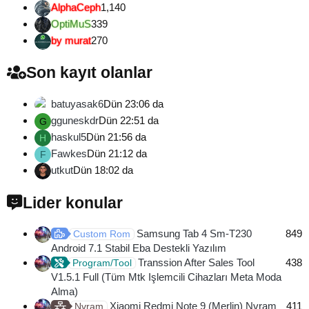
AlphaCeph
1,140
OptiMuS
339
by murat
270
Son kayıt olanlar
batuyasak6
Dün 23:06 da
gguneskdr
Dün 22:51 da
G
haskul5
Dün 21:56 da
H
Fawkes
Dün 21:12 da
F
utkut
Dün 18:02 da
Lider konular
Samsung Tab 4 Sm-T230
849
Custom Rom
Android 7.1 Stabil Eba Destekli Yazılım
Transsion After Sales Tool
438
Program/Tool
V1.5.1 Full (Tüm Mtk Işlemcili Cihazları Meta Moda
Alma)
Xiaomi Redmi Note 9 (Merlin) Nvram
411
Nvram