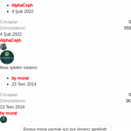
AlphaCeph
4 Şub 2022
Cevaplar
0
Görüntüleme
993
4 Şub 2022
AlphaCeph
linux işletim sistemi
by murat
23 Tem 2014
Cevaplar
0
Görüntüleme
3K
23 Tem 2014
by murat
Buraya mesaj yazmak için üye olmanız gereklidir.