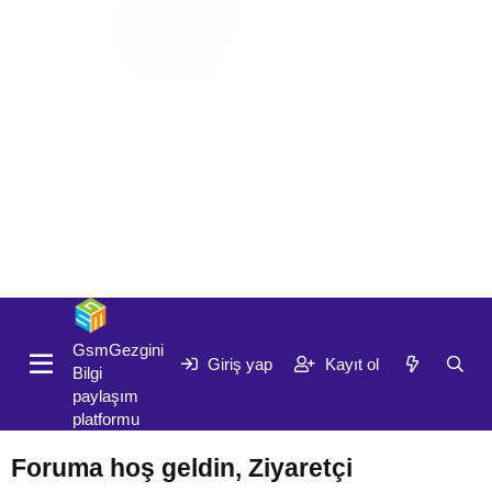
Giriş yap
Kayıt ol
GsmGezgini
Giriş yap
Kayıt ol
Bilgi
paylaşım
platformu
Foruma hoş geldin, Ziyaretçi