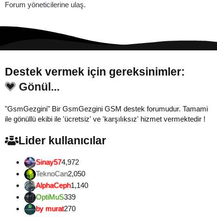
Forum yöneticilerine ulaş.
Destek vermek için gereksinimler:
Gönül...
"GsmGezgini" Bir GsmGezgini GSM destek forumudur. Tamami
ile gönüllü ekibi ile 'ücretsiz' ve 'karşılıksız' hizmet vermektedir !
Lider kullanıcılar
Sinay57
4,972
TeknoCan
2,050
AlphaCeph
1,140
OptiMuS
339
by murat
270