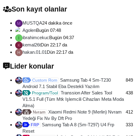
Son kayıt olanlar
MUSTQA
24 dakika önce
M
Agolen
Bugün 07:48
ibrahimcekuc
Bugün 04:37
I
kemal26t
Dün 22:17 da
K
hakan.01.01
Dün 22:17 da
H
Lider konular
Samsung Tab 4 Sm-T230
849
Custom Rom
Android 7.1 Stabil Eba Destekli Yazılım
Transsion After Sales Tool
438
Program/Tool
V1.5.1 Full (Tüm Mtk Işlemcili Cihazları Meta Moda
Alma)
Xiaomi Redmi Note 9 (Merlin) Nvram
412
Nvram
Yedeği Fix Nv By Dft Pro
Samsung Tab A 8 (Sm-T297) U4 Frp
333
FRP
Reset