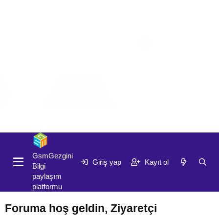
Giriş yap
Kayıt ol
GsmGezgini
Giriş yap
Kayıt ol
Bilgi
paylaşım
platformu
Foruma hoş geldin, Ziyaretçi