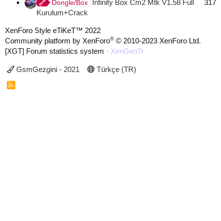
İnfinity Box Cm2 Mtk V1.58 Full
317
Dongle/Box
Kurulum+Crack
XenForo Style eTiKeT™ 2022
®
Community platform by XenForo
© 2010-2023 XenForo Ltd.
[XGT] Forum statistics system
- XenGenTr
GsmGezgini - 2021
Türkçe (TR)
R
S
S