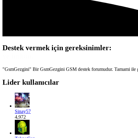
Destek vermek için gereksinimler:
Gönül...
"GsmGezgini" Bir GsmGezgini GSM destek forumudur. Tamami ile gönüll
Lider kullanıcılar
Sinay57
4,972