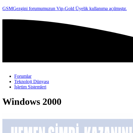
GSMGezgini forumumuzun Vip-Gold Üyelik kullanıma açılmıştır.
Forumlar
Teknoloji Dünyası
İşletim Sistemleri
Windows 2000