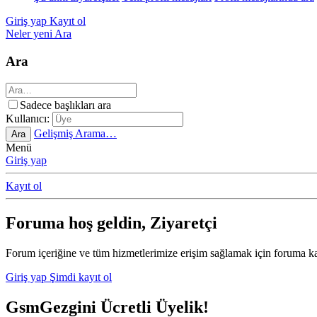
Giriş yap
Kayıt ol
Neler yeni
Ara
Ara
Sadece başlıkları ara
Kullanıcı:
Gelişmiş Arama…
Ara
Menü
Giriş yap
Kayıt ol
Foruma hoş geldin, Ziyaretçi
Forum içeriğine ve tüm hizmetlerimize erişim sağlamak için foruma ka
Giriş yap
Şimdi kayıt ol
GsmGezgini Ücretli Üyelik!