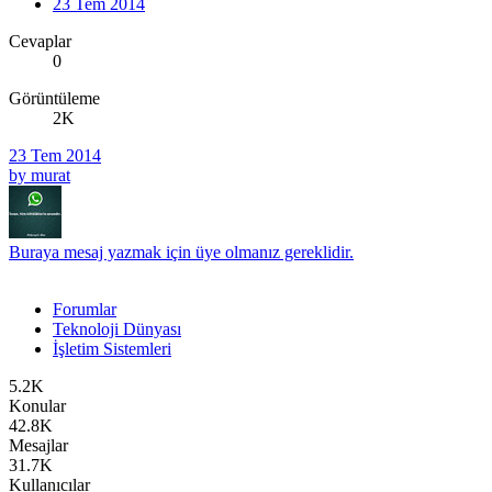
23 Tem 2014
Cevaplar
0
Görüntüleme
2K
23 Tem 2014
by murat
Buraya mesaj yazmak için üye olmanız gereklidir.
Forumlar
Teknoloji Dünyası
İşletim Sistemleri
5.2K
Konular
42.8K
Mesajlar
31.7K
Kullanıcılar