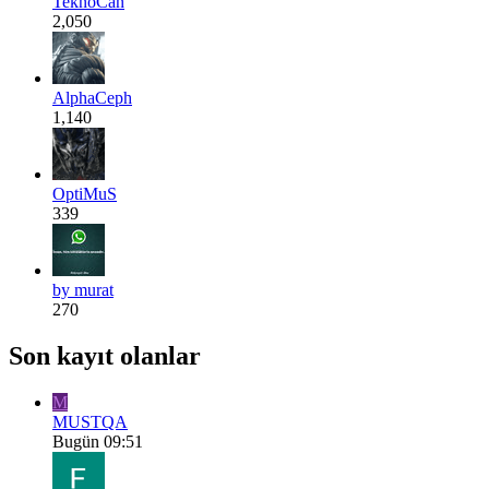
TeknoCan
2,050
AlphaCeph
1,140
OptiMuS
339
by murat
270
Son kayıt olanlar
M
MUSTQA
Bugün 09:51