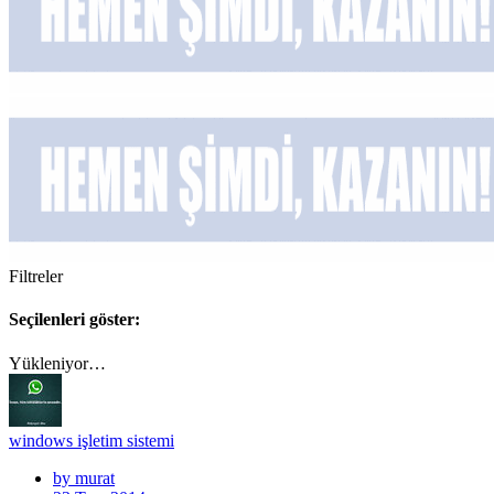
Filtreler
Seçilenleri göster:
Yükleniyor…
windows işletim sistemi
by murat