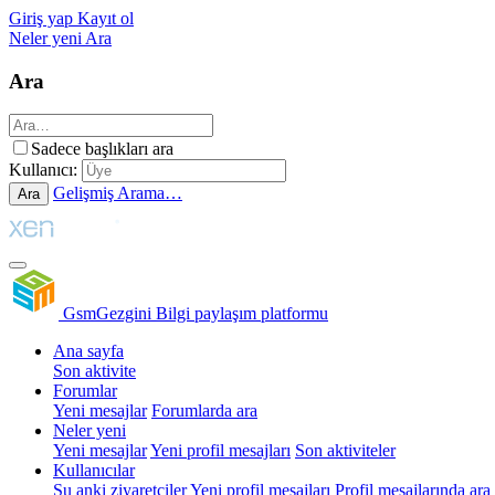
Giriş yap
Kayıt ol
Neler yeni
Ara
Ara
Sadece başlıkları ara
Kullanıcı:
Gelişmiş Arama…
Ara
GsmGezgini
Bilgi paylaşım platformu
Ana sayfa
Son aktivite
Forumlar
Yeni mesajlar
Forumlarda ara
Neler yeni
Yeni mesajlar
Yeni profil mesajları
Son aktiviteler
Kullanıcılar
Şu anki ziyaretçiler
Yeni profil mesajları
Profil mesajlarında ara