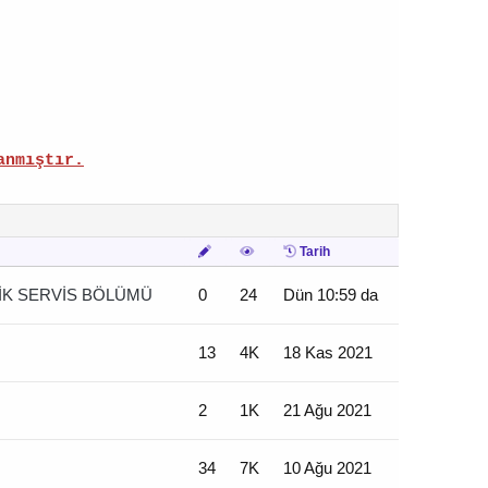
anmıştır.
Tarih
İK SERVİS BÖLÜMÜ
0
24
Dün 10:59 da
13
4K
18 Kas 2021
2
1K
21 Ağu 2021
34
7K
10 Ağu 2021