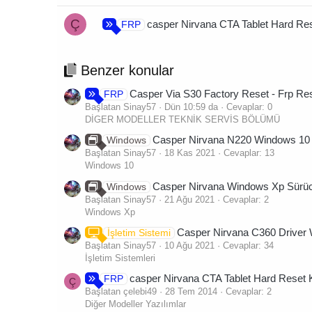
Ç
casper Nirvana CTA Tablet Hard Re
FRP
Benzer konular
Casper Via S30 Factory Reset - Frp Re
FRP
Başlatan Sinay57
Dün 10:59 da
Cevaplar: 0
DİGER MODELLER TEKNİK SERVİS BÖLÜMÜ
Casper Nirvana N220 Windows 10 3
Windows
Başlatan Sinay57
18 Kas 2021
Cevaplar: 13
Windows 10
Casper Nirvana Windows Xp Sürüc
Windows
Başlatan Sinay57
21 Ağu 2021
Cevaplar: 2
Windows Xp
Casper Nirvana C360 Driver
İşletim Sistemi
Başlatan Sinay57
10 Ağu 2021
Cevaplar: 34
İşletim Sistemleri
casper Nirvana CTA Tablet Hard Reset
FRP
Ç
Başlatan çelebi49
28 Tem 2014
Cevaplar: 2
Diğer Modeller Yazılımlar