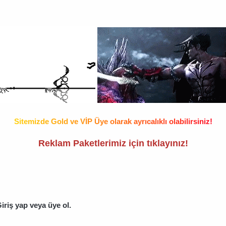
S
i
t
e
m
i
z
d
e
G
o
l
d
v
e
V
İ
P
Ü
y
e
o
l
a
r
a
k
a
y
r
ı
c
a
l
ı
k
l
ı
o
l
a
b
i
l
i
r
s
i
n
i
z
!
Reklam Paketlerimiz için tıklayınız
!
iriş yap veya üye ol.