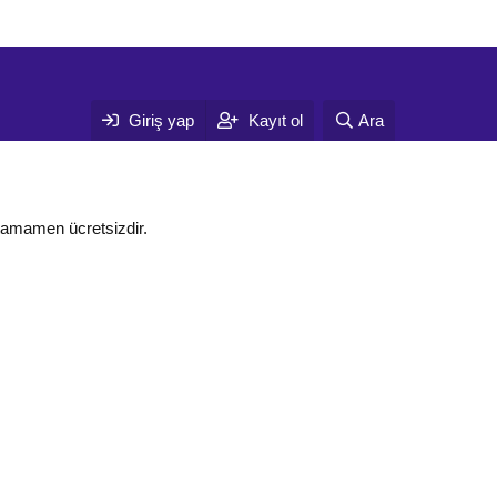
Giriş yap
Kayıt ol
Ara
tamamen ücretsizdir.