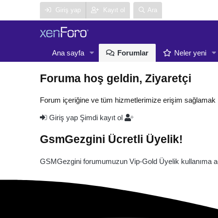
Giriş yap
Kayıt ol
Ara
Ana sayfa
Forumlar
Neler yeni
Foruma hoş geldin, Ziyaretçi
Forum içeriğine ve tüm hizmetlerimize erişim sağlamak 
Giriş yap
Şimdi kayıt ol
GsmGezgini Ücretli Üyelik!
GSMGezgini forumumuzun Vip-Gold Üyelik kullanıma açı