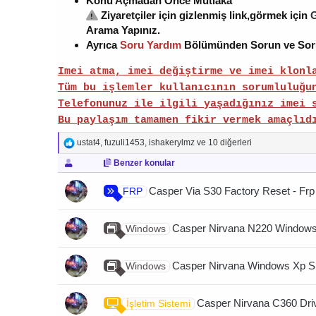
Konu Açmadan Önce Mutlaka
Ziyaretçiler için gizlenmiş link,görmek için
G
Arama Yapınız.
Ayrıca
Soru Yardım
Bölümünden Sorun ve Sorula
Imei atma, imei değiştirme ve imei klonl
Tüm bu işlemler kullanıcının sorumluluğu
Telefonunuz ile ilgili yaşadığınız imei 
Bu paylaşım tamamen fikir vermek amaçlıd
T
ustat4
,
fuzuli1453
,
ishakerylmz
ve 10 diğerleri
e
Benzer konular
p
k
i
Casper Via S30 Factory Reset - Frp
FRP
l
e
r
Casper Nirvana N220 Windows 
Windows
:
Casper Nirvana Windows Xp Sü
Windows
Casper Nirvana C360 Dri
İşletim Sistemi