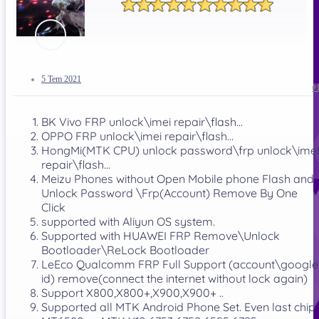
5 Tem 2021
#
BK Vivo FRP unlock\imei repair\flash…
OPPO FRP unlock\imei repair\flash…
HongMi(MTK CPU) unlock password\frp unlock\imei
repair\flash…
Meizu Phones without Open Mobile phone Flash and
Unlock Password \Frp(Account) Remove By One
Click
supported with Aliyun OS system.
Supported with HUAWEI FRP Remove\Unlock
Bootloader\ReLock Bootloader
LeEco Qualcomm FRP Full Support (account\google
id) remove(connect the internet without lock again)
Support X800,X800+,X900,X900+ ..
Supported all MTK Android Phone Set. Even last chip