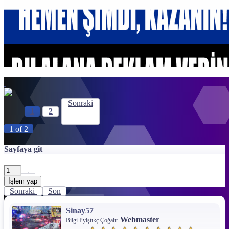
Sonraki
1
2
1 of 2
Sayfaya git
İşlem yap
Sonraki
Son
Sinay57
Webmaster
Bilgi Pylştıkç Çoğalır