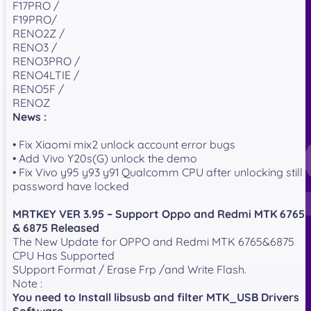
F17PRO /
F19PRO/
RENO2Z /
RENO3 /
RENO3PRO /
RENO4LTIE /
RENO5F /
RENOZ
News :
• Fix Xiaomi mix2 unlock account error bugs
• Add Vivo Y20s(G) unlock the demo
• Fix Vivo y95 y93 y91 Qualcomm CPU after unlocking still
password have locked
MRTKEY VER 3.95 – Support Oppo and Redmi MTK 6765
& 6875 Released
The New Update for OPPO and Redmi MTK 6765&6875
CPU Has Supported
SUpport Format / Erase Frp /and Write Flash.
Note :
You need to Install libsusb and filter MTK_USB Drivers
Software