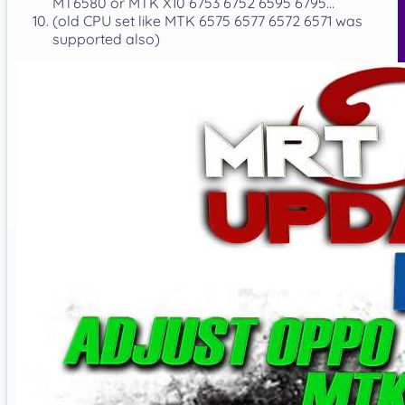
MT6580 or MTK X10 6753 6752 6595 6795…
(old CPU set like MTK 6575 6577 6572 6571 was
supported also)