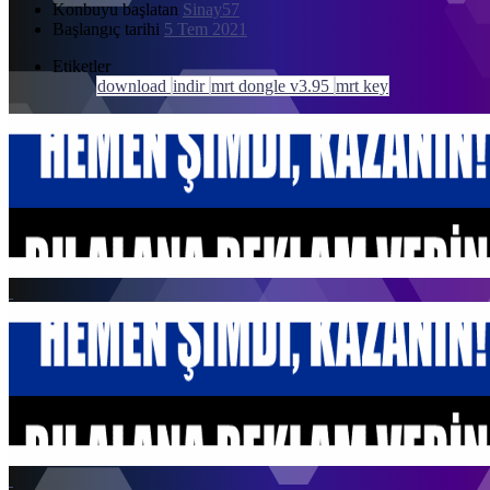
Konbuyu başlatan
Sinay57
Başlangıç tarihi
5 Tem 2021
Etiketler
download
indir
mrt dongle v3.95
mrt key