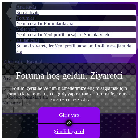
Ana sayfa
Son aktivite
Forumlar
Yeni mesajlar
Forumlarda ara
Neler yeni
Menü
Yeni mesajlar
Yeni profil mesajları
Son aktiviteler
Giriş yap
Kullanıcılar
Şu anki ziyaretçiler
Yeni profil mesajları
Profil mesajlarında
Kayıt ol
ara
Giriş yap
Kayıt ol
Neler yeni
Ara
Foruma hoş geldin, Ziyaretçi
Ara
Forum içeriğine ve tüm hizmetlerimize erişim sağlamak için
foruma kayıt olmalı ya da giriş yapmalısınız. Foruma üye olmak
Sadece başlıkları ara
tamamen ücretsizdir.
Kullanıcı:
Gelişmiş Arama…
Ara
Giriş yap
Şimdi kayıt ol