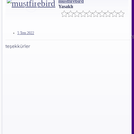
mustfirebird
Yasaklı
5 Tem 2022
#
teşekkürler