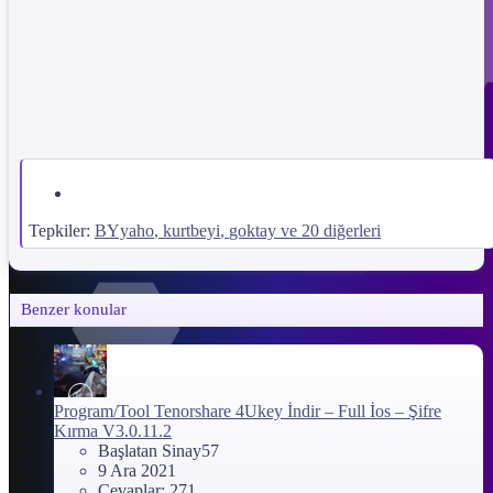
Tepkiler:
BYyaho
,
kurtbeyi
,
goktay
ve 20 diğerleri
Benzer konular
Program/Tool
Tenorshare 4Ukey İndir – Full İos – Şifre
Kırma V3.0.11.2
Başlatan Sinay57
9 Ara 2021
Cevaplar: 271