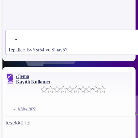
Tepkiler:
ByYsr54
ve
Sinay57
C
cilema
Kayıtlı Kullanıcı
6 May 2022
#
tesekkürler