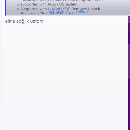
supported with Aliyun OS system.
Supported with HUAWEI FRP Remove\Unlock
Genişletmek için tıkla ...
Bootloader\ReLock Bootloader
LeEco Qualcomm FRP Full Support (account\google id)
eline sağlık ustam
remove(connect the internet without lock again)
Support X800,X800+,X900,X900+ ..
Supported all MTK Android Phone Set. Even last chip
MT6580 or MTK X10 6753 6752 6595 6795…
(old CPU set like MTK 6575 6577 6572 6571 was supported
also)