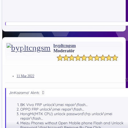
bypltcngsm
Moderatör
11 Mar 2022
#
JinKazama' Alıntı:
BK Vivo FRP unlock\imei repair\flash…
OPPO FRP unlock\imei repair\flash…
HongMi(MTK CPU) unlock password\frp unlock\imei
repair\flash…
Meizu Phones without Open Mobile phone Flash and Unlock
Password \Frp(Account) Remove By One Click