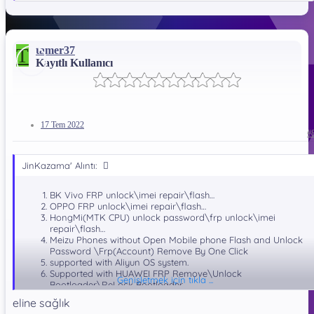
T
tamer37
Kayıtlı Kullanıcı
17 Tem 2022
#
JinKazama' Alıntı:
BK Vivo FRP unlock\imei repair\flash…
OPPO FRP unlock\imei repair\flash…
HongMi(MTK CPU) unlock password\frp unlock\imei
repair\flash…
Meizu Phones without Open Mobile phone Flash and Unlock
Password \Frp(Account) Remove By One Click
supported with Aliyun OS system.
Supported with HUAWEI FRP Remove\Unlock
Genişletmek için tıkla ...
Bootloader\ReLock Bootloader
LeEco Qualcomm FRP Full Support (account\google id)
eline sağlık
remove(connect the internet without lock again)