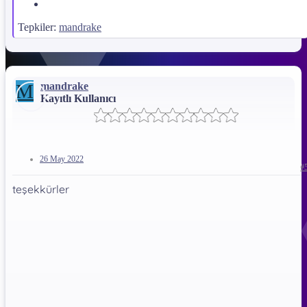
MediaFire
Tepkiler:
mandrake
*** Gizli metin: alıntı yapılamaz. ***
M
mandrake
Kayıtlı Kullanıcı
26 May 2022
#
teşekkürler