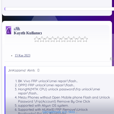
A
alik
Kayıtlı Kullanıcı
15 Kas 2023
#1
JinKazama' Alıntı:
BK Vivo FRP unlock\imei repair\flash…
OPPO FRP unlock\imei repair\flash…
HongMi(MTK CPU) unlock password\frp unlock\imei
repair\flash…
What is New In MRT Key V3.95 Update​
Meizu Phones without Open Mobile phone Flash and Unlock
Password \Frp(Account) Remove By One Click
Added:
supported with Aliyun OS system.
Supported with HUAWEI FRP Remove\Unlock
Genişletmek için tıkla ...
OPPO A93 /
Bootloader\ReLock Bootloader