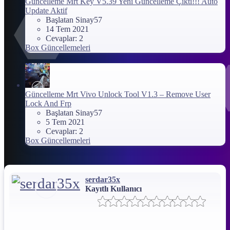
Güncelleme
Mrt Key V5.39 Yeni Güncelleme Çıktı!!! Auto
Update Aktif
Başlatan Sinay57
14 Tem 2021
Cevaplar: 2
Box Güncellemeleri
Güncelleme
Mrt Vivo Unlock Tool V1.3 – Remove User
Lock And Frp
Başlatan Sinay57
5 Tem 2021
Cevaplar: 2
Box Güncellemeleri
serdar35x
Kayıtlı Kullanıcı