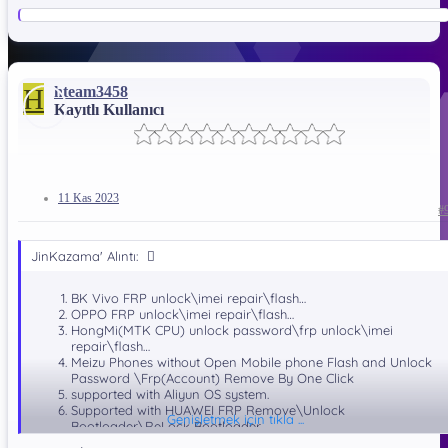
H
hteam3458
Kayıtlı Kullanıcı
11 Kas 2023
#
JinKazama' Alıntı:
BK Vivo FRP unlock\imei repair\flash…
OPPO FRP unlock\imei repair\flash…
HongMi(MTK CPU) unlock password\frp unlock\imei
repair\flash…
What is New In MRT Key V3.95 Update​
Meizu Phones without Open Mobile phone Flash and Unlock
Password \Frp(Account) Remove By One Click
Added:
supported with Aliyun OS system.
Supported with HUAWEI FRP Remove\Unlock
Genişletmek için tıkla ...
OPPO A93 /
Bootloader\ReLock Bootloader
F17PRO /
LeEco Qualcomm FRP Full Support (account\google id)