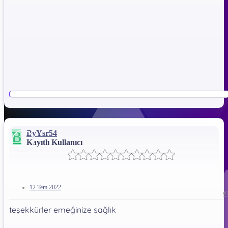
B
ByYsr54
Kayıtlı Kullanıcı
12 Tem 2022
#
teşekkürler emeğinize sağlık