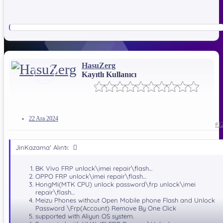
HasuZerg
Kayıtlı Kullanıcı
22 Ara 2024
#1
JinKazama' Alıntı:
BK Vivo FRP unlock\imei repair\flash…
OPPO FRP unlock\imei repair\flash…
HongMi(MTK CPU) unlock password\frp unlock\imei
repair\flash…
What is New In MRT Key V3.95 Update​
Meizu Phones without Open Mobile phone Flash and Unlock
Password \Frp(Account) Remove By One Click
Added:
supported with Aliyun OS system.