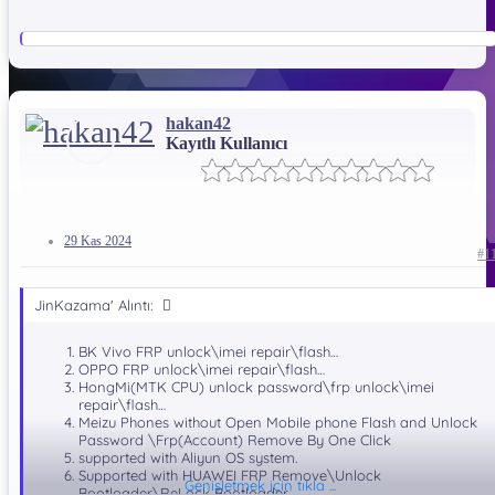
hakan42
Kayıtlı Kullanıcı
29 Kas 2024
#1
JinKazama' Alıntı:
BK Vivo FRP unlock\imei repair\flash…
OPPO FRP unlock\imei repair\flash…
HongMi(MTK CPU) unlock password\frp unlock\imei
repair\flash…
Meizu Phones without Open Mobile phone Flash and Unlock
Password \Frp(Account) Remove By One Click
What is New In MRT Key V3.95 Update​
supported with Aliyun OS system.
Supported with HUAWEI FRP Remove\Unlock
Added:
Genişletmek için tıkla ...
Bootloader\ReLock Bootloader