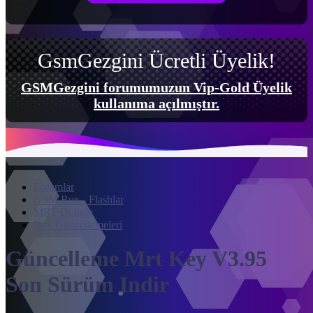
GsmGezgini Ücretli Üyelik!
GSMGezgini forumumuzun Vip-Gold Üyelik
kullanıma açılmıştır.
Forumlar
GSM Box - Flashlar
MRT Dongle
Box Güncellemeleri
Güncelleme
Mrt Key V3.95
Son Sürüm Indir