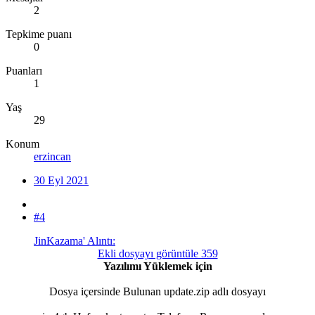
2
Tepkime puanı
0
Puanları
1
Yaş
29
Konum
erzincan
30 Eyl 2021
#4
JinKazama' Alıntı:
Ekli dosyayı görüntüle 359
Yazılımı Yüklemek için
Dosya içersinde Bulunan update.zip adlı dosyayı