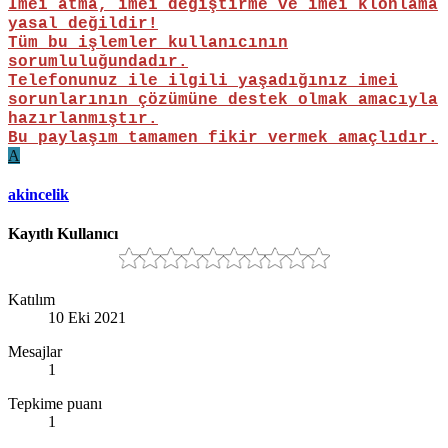
Imei atma, imei değiştirme ve imei klonlama
yasal değildir!
Tüm bu işlemler kullanıcının
sorumluluğundadır.
Telefonunuz ile ilgili yaşadığınız imei
sorunlarının çözümüne destek olmak amacıyla
hazırlanmıştır.
Bu paylaşım tamamen fikir vermek amaçlıdır.
A
akincelik
Kayıtlı Kullanıcı
Katılım
10 Eki 2021
Mesajlar
1
Tepkime puanı
1