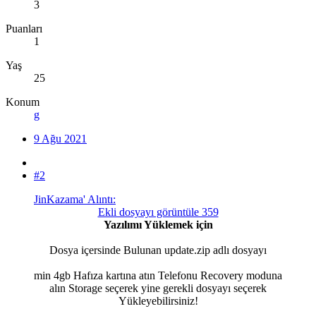
3
Puanları
1
Yaş
25
Konum
g
9 Ağu 2021
#2
JinKazama' Alıntı:
Ekli dosyayı görüntüle 359
Yazılımı Yüklemek için
Dosya içersinde Bulunan update.zip adlı dosyayı
min 4gb Hafıza kartına atın Telefonu Recovery moduna
alın Storage seçerek yine gerekli dosyayı seçerek
Yükleyebilirsiniz!