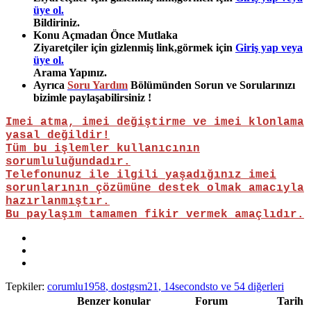
üye ol.
Bildiriniz.
Konu Açmadan Önce Mutlaka
Ziyaretçiler için gizlenmiş link,görmek için
Giriş yap veya
üye ol.
Arama Yapınız.
Ayrıca
Soru Yardım
Bölümünden Sorun ve Sorularınızı
bizimle paylaşabilirsiniz !
Imei atma, imei değiştirme ve imei klonlama
yasal değildir!
Tüm bu işlemler kullanıcının
sorumluluğundadır.
Telefonunuz ile ilgili yaşadığınız imei
sorunlarının çözümüne destek olmak amacıyla
hazırlanmıştır.
Bu paylaşım tamamen fikir vermek amaçlıdır.
Tepkiler:
corumlu1958
,
dostgsm21
,
14secondsto
ve 54 diğerleri
Benzer konular
Forum
Tarih