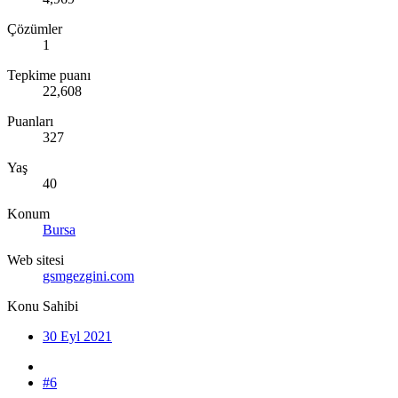
Çözümler
1
Tepkime puanı
22,608
Puanları
327
Yaş
40
Konum
Bursa
Web sitesi
gsmgezgini.com
Konu Sahibi
30 Eyl 2021
#6