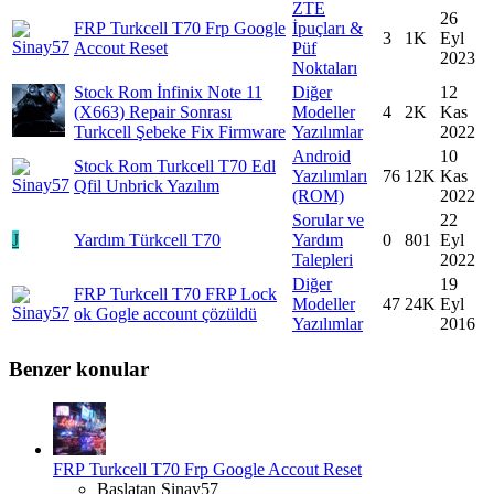
ZTE
26
FRP
Turkcell T70 Frp Google
İpuçları &
3
1K
Eyl
Accout Reset
Püf
2023
Noktaları
Stock Rom
İnfinix Note 11
Diğer
12
(X663) Repair Sonrası
Modeller
4
2K
Kas
Turkcell Şebeke Fix Firmware
Yazılımlar
2022
Android
10
Stock Rom
Turkcell T70 Edl
Yazılımları
76
12K
Kas
Qfil Unbrick Yazılım
(ROM)
2022
Sorular ve
22
J
Yardım
Türkcell T70
Yardım
0
801
Eyl
Talepleri
2022
Diğer
19
FRP
Turkcell T70 FRP Lock
Modeller
47
24K
Eyl
ok Gogle account çözüldü
Yazılımlar
2016
Benzer konular
FRP
Turkcell T70 Frp Google Accout Reset
Başlatan Sinay57