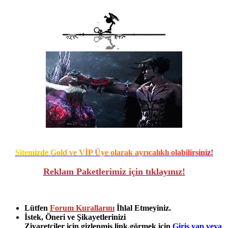
S
i
t
e
m
i
z
d
e
G
o
l
d
v
e
V
İ
P
Ü
y
e
o
l
a
r
a
k
a
y
r
ı
c
a
l
ı
k
l
ı
o
l
a
b
i
l
i
r
s
i
n
i
z
!
Reklam Paketlerimiz için tıklayınız
!
Lütfen
Forum Kurallarını
İhlal Etmeyiniz.
İstek, Öneri ve Şikayetlerinizi
Ziyaretçiler için gizlenmiş link,görmek için
Giriş yap veya