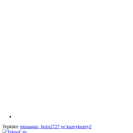
Tepkiler:
musaagac
,
bozo2727
ve
kuzeykuzey2