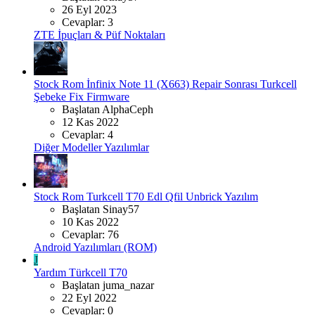
26 Eyl 2023
Cevaplar: 3
ZTE İpuçları & Püf Noktaları
Stock Rom
İnfinix Note 11 (X663) Repair Sonrası Turkcell
Şebeke Fix Firmware
Başlatan AlphaCeph
12 Kas 2022
Cevaplar: 4
Diğer Modeller Yazılımlar
Stock Rom
Turkcell T70 Edl Qfil Unbrick Yazılım
Başlatan Sinay57
10 Kas 2022
Cevaplar: 76
Android Yazılımları (ROM)
J
Yardım
Türkcell T70
Başlatan juma_nazar
22 Eyl 2022
Cevaplar: 0