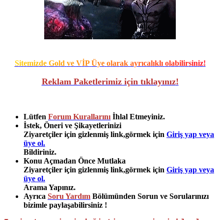
S
i
t
e
m
i
z
d
e
G
o
l
d
v
e
V
İ
P
Ü
y
e
o
l
a
r
a
k
a
y
r
ı
c
a
l
ı
k
l
ı
o
l
a
b
i
l
i
r
s
i
n
i
z
!
Reklam Paketlerimiz için tıklayınız
!
Lütfen
Forum Kurallarını
İhlal Etmeyiniz.
İstek, Öneri ve Şikayetlerinizi
Ziyaretçiler için gizlenmiş link,görmek için
Giriş yap veya
üye ol.
Bildiriniz.
Konu Açmadan Önce Mutlaka
Ziyaretçiler için gizlenmiş link,görmek için
Giriş yap veya
üye ol.
Arama Yapınız.
Ayrıca
Soru Yardım
Bölümünden Sorun ve Sorularınızı
bizimle paylaşabilirsiniz !