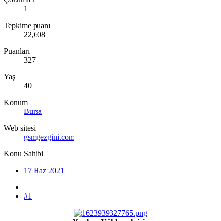
1
Tepkime puanı
22,608
Puanları
327
Yaş
40
Konum
Bursa
Web sitesi
gsmgezgini.com
Konu Sahibi
17 Haz 2021
#1