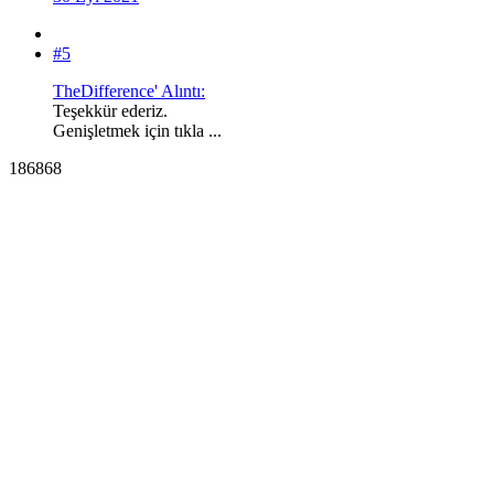
#5
TheDifference' Alıntı:
Teşekkür ederiz.
Genişletmek için tıkla ...
186868