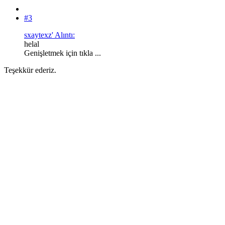
#3
sxaytexz' Alıntı:
helal
Genişletmek için tıkla ...
Teşekkür ederiz.