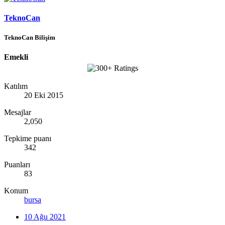
TeknoCan
TeknoCan Bilişim
Emekli
Katılım
20 Eki 2015
Mesajlar
2,050
Tepkime puanı
342
Puanları
83
Konum
bursa
10 Ağu 2021