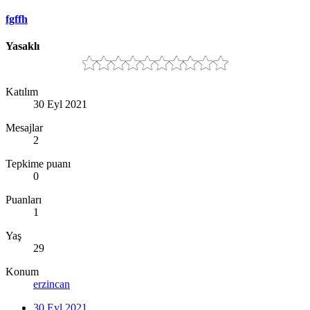
fgffh
Yasaklı
Katılım
30 Eyl 2021
Mesajlar
2
Tepkime puanı
0
Puanları
1
Yaş
29
Konum
erzincan
30 Eyl 2021