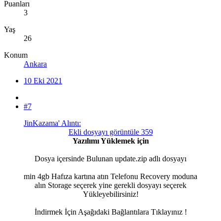
Puanları
3
Yaş
26
Konum
Ankara
10 Eki 2021
#7
JinKazama' Alıntı:
Ekli dosyayı görüntüle 359
Yazılımı Yüklemek için
Dosya içersinde Bulunan update.zip adlı dosyayı
min 4gb Hafıza kartına atın Telefonu Recovery moduna
alın Storage seçerek yine gerekli dosyayı seçerek
Yükleyebilirsiniz!
İndirmek İçin Aşağıdaki Bağlantılara Tıklayınız !