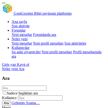
GsmGezgini
Bilgi paylaşım platformu
Ana sayfa
Son aktivite
Forumlar
Yeni mesajlar
Forumlarda ara
Neler yeni
Yeni mesajlar
Yeni profil mesajları
Son aktiviteler
Kullanıcılar
Şu anki ziyaretçiler
Yeni profil mesajları
Profil mesajlarında
ara
Giriş yap
Kayıt ol
Neler yeni
Ara
Ara
Sadece başlıkları ara
Kullanıcı:
Gelişmiş Arama…
Ara
Menü