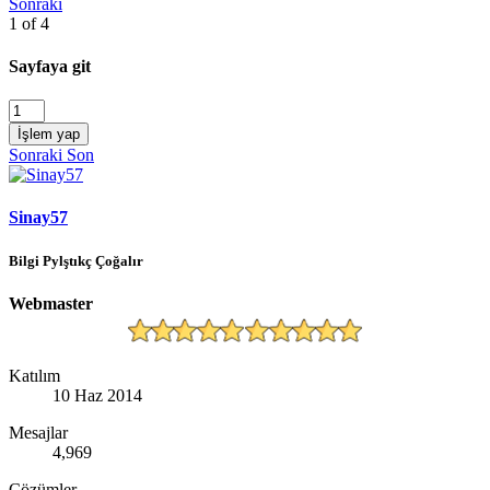
Sonraki
1 of 4
Sayfaya git
İşlem yap
Sonraki
Son
Sinay57
Bilgi Pylştıkç Çoğalır
Webmaster
Katılım
10 Haz 2014
Mesajlar
4,969
Çözümler