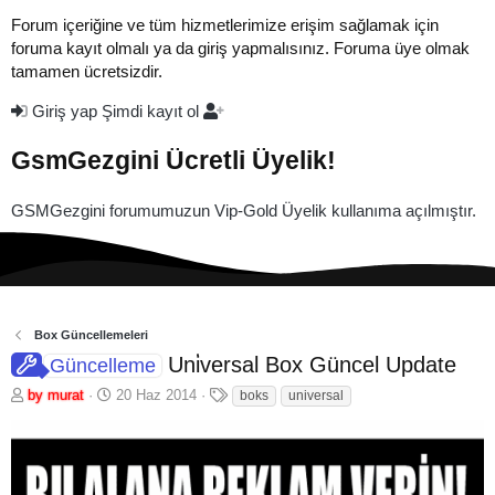
Forum içeriğine ve tüm hizmetlerimize erişim sağlamak için
foruma kayıt olmalı ya da giriş yapmalısınız. Foruma üye olmak
tamamen ücretsizdir.
Giriş yap
Şimdi kayıt ol
GsmGezgini Ücretli Üyelik!
GSMGezgini forumumuzun Vip-Gold Üyelik kullanıma açılmıştır.
Box Güncellemeleri
Uni̇versal Box Güncel Update
Güncelleme
K
B
E
by murat
20 Haz 2014
boks
universal
o
a
t
n
ş
i
b
l
k
u
a
e
y
n
t