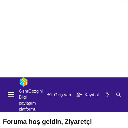
Giriş yap
Kayıt ol
GsmGezgini
Giriş yap
Kayıt ol
Bilgi
paylaşım
platformu
Foruma hoş geldin, Ziyaretçi