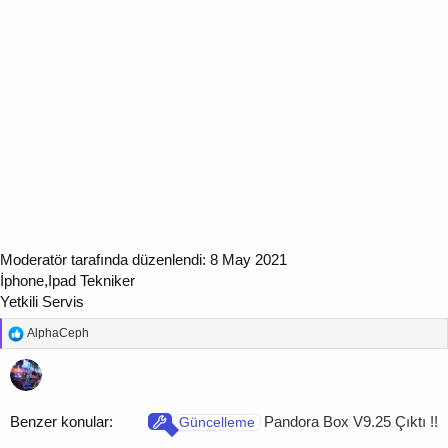
Moderatör tarafında düzenlendi:
8 May 2021
İphone,Ipad Tekniker
Yetkili Servis
T
AlphaCeph
e
p
k
i
l
Pandora Box V9.25 Çıktı !!
Güncelleme
e
r