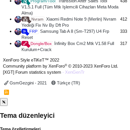
Transsion After Sales Tool
438
Program/Tool
V1.5.1 Full (Tüm Mtk Işlemcili Cihazları Meta Moda
Alma)
Xiaomi Redmi Note 9 (Merlin) Nvram
412
Nvram
Yedeği Fix Nv By Dft Pro
Samsung Tab A 8 (Sm-T297) U4 Frp
333
FRP
Reset
İnfinity Box Cm2 Mtk V1.58 Full
317
Dongle/Box
Kurulum+Crack
XenForo Style eTiKeT™ 2022
®
Community platform by XenForo
© 2010-2023 XenForo Ltd.
[XGT] Forum statistics system
- XenGenTr
GsmGezgini - 2021
Türkçe (TR)
R
S
S
Tema düzenleyici
Tema özelletirmeleri