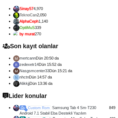
Sinay57
4,970
TeknoCan
2,050
AlphaCeph
1,140
OptiMuS
339
by murat
270
Son kayıt olanlar
mertcann
Dün 20:50 da
zedexetr14
Dün 15:52 da
Nasgsmcenter33
Dün 15:21 da
nhctn
Dün 14:57 da
N
Alikkjj
Dün 13:36 da
Lider konular
Samsung Tab 4 Sm-T230
849
Custom Rom
Android 7.1 Stabil Eba Destekli Yazılım