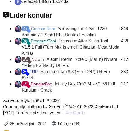
zedexetr14
Dün 15:52 da
Lider konular
Samsung Tab 4 Sm-T230
849
Custom Rom
Android 7.1 Stabil Eba Destekli Yazılım
Transsion After Sales Tool
438
Program/Tool
V1.5.1 Full (Tüm Mtk Işlemcili Cihazları Meta Moda
Alma)
Xiaomi Redmi Note 9 (Merlin) Nvram
412
Nvram
Yedeği Fix Nv By Dft Pro
Samsung Tab A 8 (Sm-T297) U4 Frp
333
FRP
Reset
İnfinity Box Cm2 Mtk V1.58 Full
317
Dongle/Box
Kurulum+Crack
XenForo Style eTiKeT™ 2022
®
Community platform by XenForo
© 2010-2023 XenForo Ltd.
[XGT] Forum statistics system
- XenGenTr
GsmGezgini - 2021
Türkçe (TR)