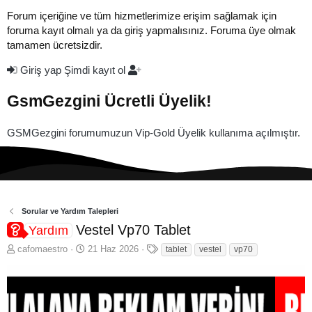
Forum içeriğine ve tüm hizmetlerimize erişim sağlamak için
foruma kayıt olmalı ya da giriş yapmalısınız. Foruma üye olmak
tamamen ücretsizdir.
Giriş yap
Şimdi kayıt ol
GsmGezgini Ücretli Üyelik!
GSMGezgini forumumuzun Vip-Gold Üyelik kullanıma açılmıştır.
Sorular ve Yardım Talepleri
Vestel Vp70 Tablet
Yardım
K
B
E
cafomaestro
21 Haz 2026
tablet
vestel
vp70
o
a
t
n
ş
i
b
l
k
u
a
e
y
n
t