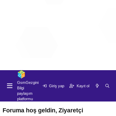
Giriş yap
Kayıt ol
GsmGezgini
Giriş yap
Kayıt ol
Bilgi
paylaşım
platformu
Foruma hoş geldin, Ziyaretçi