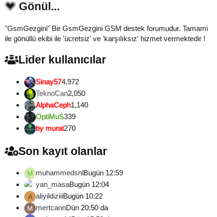
Gönül...
"GsmGezgini" Bir GsmGezgini GSM destek forumudur. Tamami
ile gönüllü ekibi ile 'ücretsiz' ve 'karşılıksız' hizmet vermektedir !
Lider kullanıcılar
Sinay57
4,972
TeknoCan
2,050
AlphaCeph
1,140
OptiMuS
339
by murat
270
Son kayıt olanlar
muhammedsnl
Bugün 12:59
M
yan_masa
Bugün 12:04
aliyildiziii
Bugün 10:22
A
mertcann
Dün 20:50 da