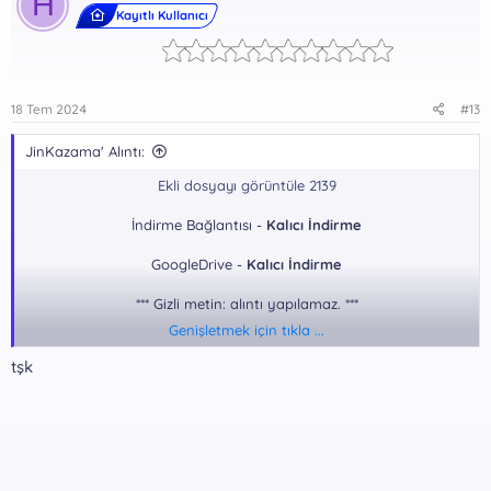
H
Kayıtlı Kullanıcı
18 Tem 2024
#13
JinKazama' Alıntı:
Ekli dosyayı görüntüle 2139
İndirme Bağlantısı -
Kalıcı İndirme
GoogleDrive -
Kalıcı İndirme
*** Gizli metin: alıntı yapılamaz. ***
Genişletmek için tıkla ...
Dosya Şifresi:
tşk
*** Gizli metin: alıntı yapılamaz. ***