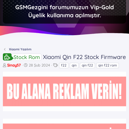
GSMGezgini forumumuzun Vip-Gold
Üyelik kullanıma açılmıştır.
Xiaomi Yazılım
Xiaomi Qin F22 Stock Firmware
Stock Rom
K
B
E
Sinay57
28 Şub 2024
f22
qin
qin f22
qin f22 rom
o
a
t
n
ş
i
b
l
k
u
a
e
y
n
t
u
g
l
b
ı
e
a
ç
r
ş
t
l
a
a
r
t
i