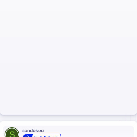
sondokua
S