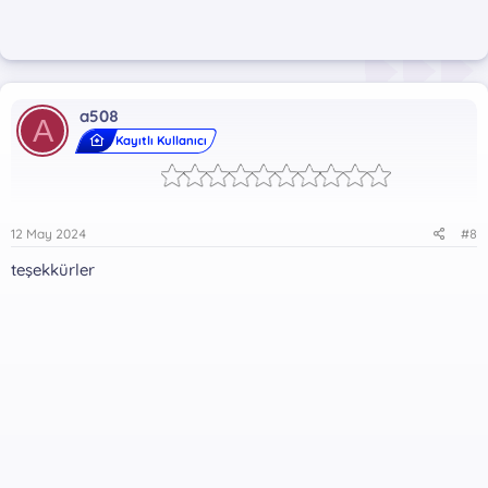
a508
A
Kayıtlı Kullanıcı
12 May 2024
#8
teşekkürler