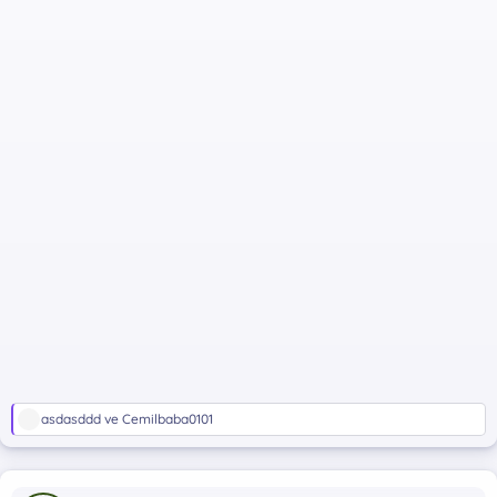
T
asdasddd
ve
Cemilbaba0101
e
p
k
i