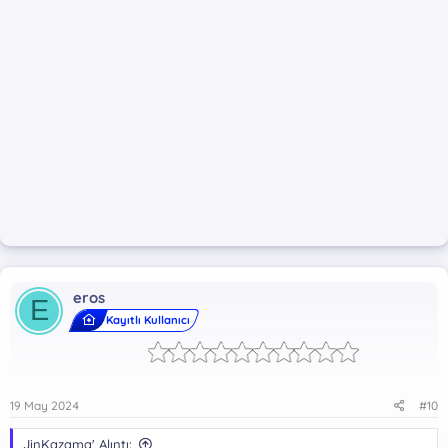
eros
E
Kayıtlı Kullanıcı
19 May 2024
#10
JinKazama' Alıntı: