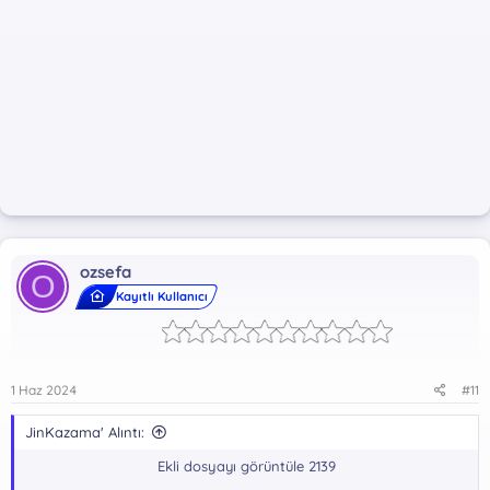
ozsefa
O
Kayıtlı Kullanıcı
1 Haz 2024
#11
JinKazama' Alıntı:
Ekli dosyayı görüntüle 2139