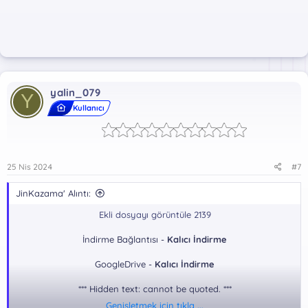
yalin_079
Y
Kullanıcı
25 Nis 2024
#7
JinKazama' Alıntı:
Ekli dosyayı görüntüle 2139
İndirme Bağlantısı -
Kalıcı İndirme
GoogleDrive -
Kalıcı İndirme
*** Hidden text: cannot be quoted. ***
Genişletmek için tıkla ...