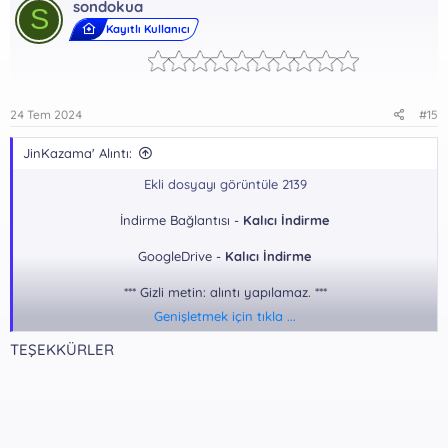
sondokua
l
S
e
Kayıtlı Kullanıcı
r
:
24 Tem 2024
#15
JinKazama' Alıntı:
Ekli dosyayı görüntüle 2139
İndirme Bağlantısı -
Kalıcı İndirme
GoogleDrive -
Kalıcı İndirme
*** Gizli metin: alıntı yapılamaz. ***
Genişletmek için tıkla ...
Dosya Şifresi:
TEŞEKKÜRLER
*** Gizli metin: alıntı yapılamaz. ***