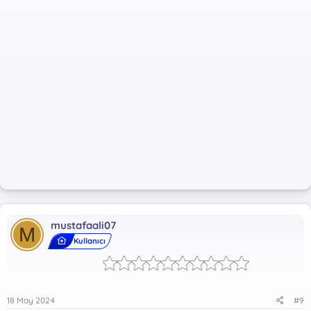
mustafaali07
M
Kullanıcı
18 May 2024
#9