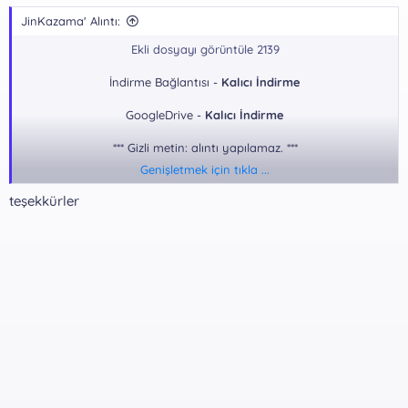
JinKazama' Alıntı:
Ekli dosyayı görüntüle 2139
İndirme Bağlantısı -
Kalıcı İndirme
GoogleDrive -
Kalıcı İndirme
*** Gizli metin: alıntı yapılamaz. ***
Genişletmek için tıkla ...
Dosya Şifresi:
teşekkürler
*** Gizli metin: alıntı yapılamaz. ***