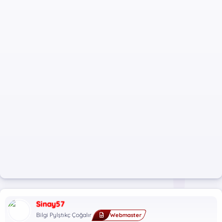
Sinay57
Bilgi Pylştıkç Çoğalır
Webmaster