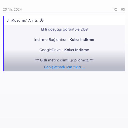
20 Nis 2024
#5
JinKazama' Alıntı:
Ekli dosyayı görüntüle 2139
İndirme Bağlantısı -
Kalıcı İndirme
GoogleDrive -
Kalıcı İndirme
*** Gizli metin: alıntı yapılamaz. ***
Genişletmek için tıkla ...
Dosya Şifresi:
*** Gizli metin: alıntı yapılamaz. ***
eline sağlık​