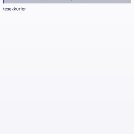
Dosya Şifresi:
tesekkürler
*** Hidden text: cannot be quoted. ***