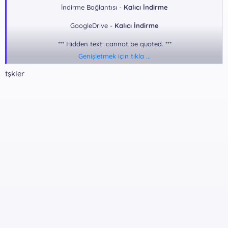
İndirme Bağlantısı -
Kalıcı İndirme
GoogleDrive -
Kalıcı İndirme
*** Hidden text: cannot be quoted. ***
Genişletmek için tıkla ...
Dosya Şifresi:
tşkler
*** Hidden text: cannot be quoted. ***