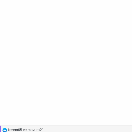
T
kerem65
ve
mavera21