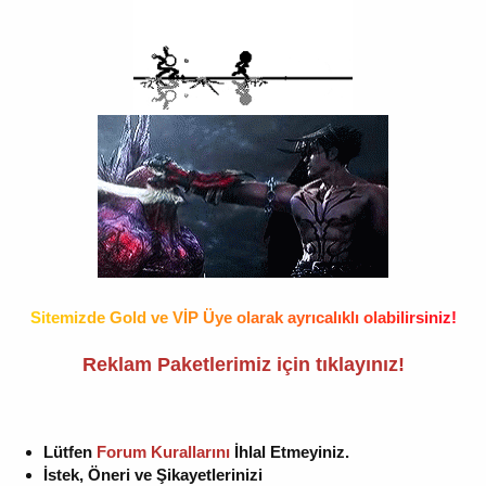
S
i
t
e
m
i
z
d
e
G
o
l
d
v
e
V
İ
P
Ü
y
e
o
l
a
r
a
k
a
y
r
ı
c
a
l
ı
k
l
ı
o
l
a
b
i
l
i
r
s
i
n
i
z
!
Reklam Paketlerimiz için tıklayınız
!
Lütfen
Forum Kurallarını
İhlal Etmeyiniz.
İstek, Öneri ve Şikayetlerinizi