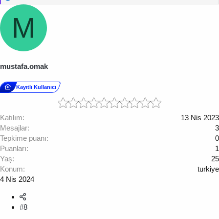
e
p
M
k
i
l
e
r
:
mustafa.omak
Kayıtlı Kullanıcı
Katılım
13 Nis 2023
Mesajlar
3
Tepkime puanı
0
Puanları
1
Yaş
25
Konum
turkiye
4 Nis 2024
#8