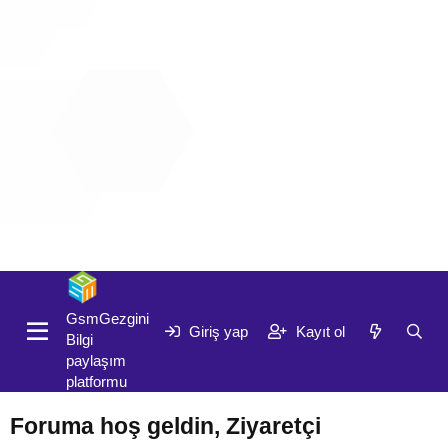
Giriş yap
Kayıt ol
GsmGezgini
Giriş yap
Kayıt ol
Bilgi
paylaşım
platformu
Foruma hoş geldin, Ziyaretçi