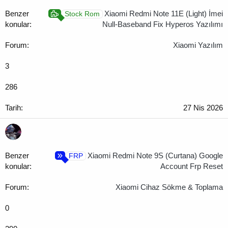
i
l
Xiaomi Redmi Note 11E (Light) İmei
Stock Rom
e
Null-Baseband Fix Hyperos Yazılımı
r
:
Xiaomi Yazılım
3
286
27 Nis 2026
Xiaomi Redmi Note 9S (Curtana) Google
FRP
Account Frp Reset
Xiaomi Cihaz Sökme & Toplama
0