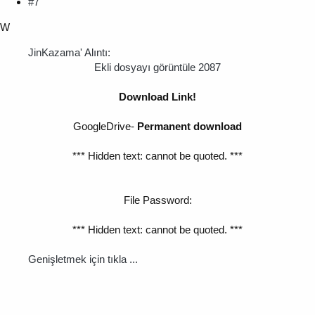
#7
W
JinKazama' Alıntı:
Ekli dosyayı görüntüle 2087
Download Link!
GoogleDrive-
Permanent download
*** Hidden text: cannot be quoted. ***
File Password:
*** Hidden text: cannot be quoted. ***
Genişletmek için tıkla ...