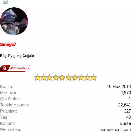
Sinay57
Bilgi Pylştıkç Çoğalır
Webmaster
Katılım
10 Haz 2014
Mesajlar
4,970
Çözümler
1
Tepkime puanı
22,641
Puanları
327
Yaş
40
Konum
Bursa
Web sitesi
gsmgezgini.com