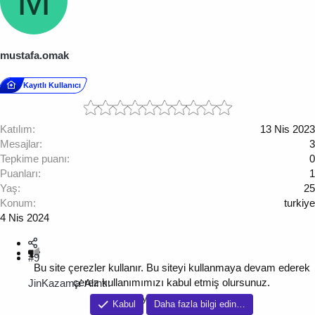
M
mustafa.omak
Kayıtlı Kullanıcı
Katılım
13 Nis 2023
Mesajlar
3
Tepkime puanı
0
Puanları
1
Yaş
25
Konum
turkiye
4 Nis 2024
#9
Bu site çerezler kullanır. Bu siteyi kullanmaya devam ederek
çerez kullanımımızı kabul etmiş olursunuz.
JinKazama' Alıntı:
Ekli dosyayı görüntüle 2087
Kabul
Daha fazla bilgi edin…