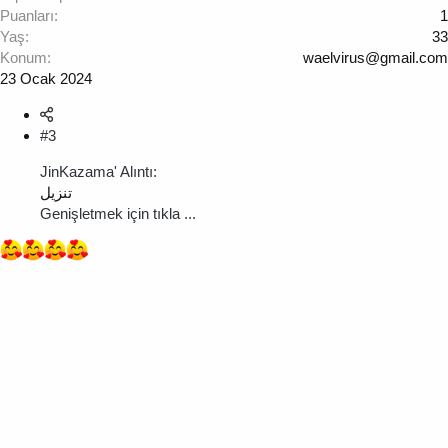
Puanları
1
Yaş
33
Konum
waelvirus@gmail.com
23 Ocak 2024
#3
JinKazama' Alıntı:
تنزيل
Genişletmek için tıkla ...