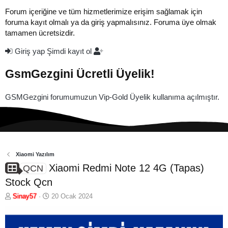
Forum içeriğine ve tüm hizmetlerimize erişim sağlamak için
foruma kayıt olmalı ya da giriş yapmalısınız. Foruma üye olmak
tamamen ücretsizdir.
Giriş yap
Şimdi kayıt ol
GsmGezgini Ücretli Üyelik!
GSMGezgini forumumuzun Vip-Gold Üyelik kullanıma açılmıştır.
Xiaomi Yazılım
Xiaomi Redmi Note 12 4G (Tapas)
QCN
Stock Qcn
K
B
Sinay57
20 Ocak 2024
o
a
n
ş
b
l