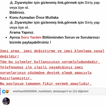
Ziyaretçiler için gizlenmiş link,görmek için
Giriş yap
veya üye ol.
Bildiriniz.
Konu Açmadan Önce Mutlaka
Ziyaretçiler için gizlenmiş link,görmek için
Giriş yap
veya üye ol.
Arama Yapınız.
Ayrıca
Soru Yardım
Bölümünden Sorun ve Sorularınızı
bizimle paylaşabilirsiniz !
Imei atma, imei değiştirme ve imei klonlama yasal
değildir!
Tüm bu işlemler kullanıcının sorumluluğundadır.
Telefonunuz ile ilgili yaşadığınız imei
sorunlarının çözümüne destek olmak amacıyla
hazırlanmıştır.
Bu paylaşım tamamen fikir vermek amaçlıdır.
T
emirhan06060606
,
nuriletisim
,
diedanger3
ve 110 diğerleri
e
p
k