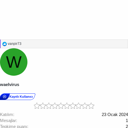
T
vanpir73
e
p
W
k
i
l
e
r
:
waelvirus
Kayıtlı Kullanıcı
Katılım
23 Ocak 2024
Mesajlar
1
Tepkime puanı
2