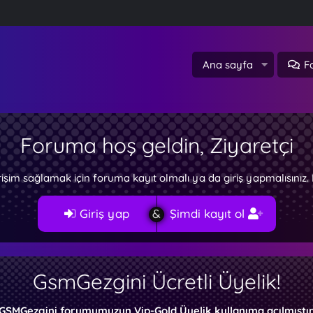
Ana sayfa
F
Foruma hoş geldin, Ziyaretçi
rişim sağlamak için foruma kayıt olmalı ya da giriş yapmalısını
Giriş yap
Şimdi kayıt ol
GsmGezgini Ücretli Üyelik!
GSMGezgini forumumuzun Vip-Gold Üyelik kullanıma açılmıştır