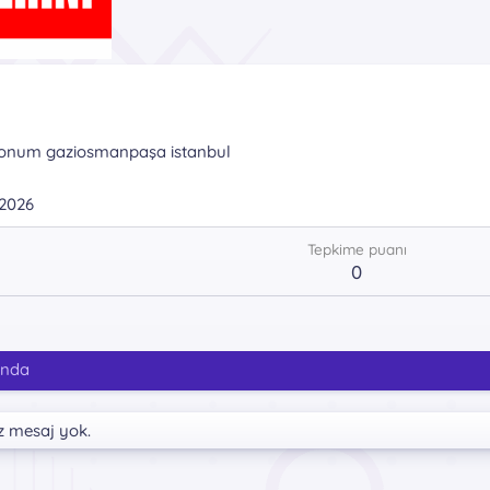
onum
gaziosmanpaşa istanbul
2026
Tepkime puanı
0
ında
z mesaj yok.