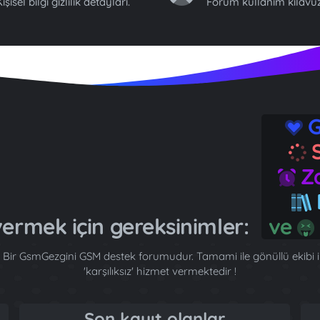
işisel bilgi gizlilik detayları.
Forum kullanım kılavuz
G
S
Za
B
ermek için gereksinimler:
ve
Bir GsmGezgini GSM destek forumudur. Tamami ile gönüllü ekibi ile
'karşılıksız' hizmet vermektedir !
Son kayıt olanlar