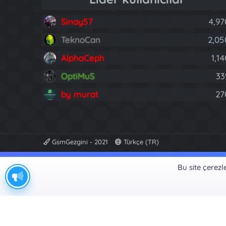
Sinay57
4,97
TeknoCan
2,05
AlphaCeph
1,1
OptiMuS
33
by murat
27
GsmGezgini - 2021
Türkçe (TR)
Bu site çerez