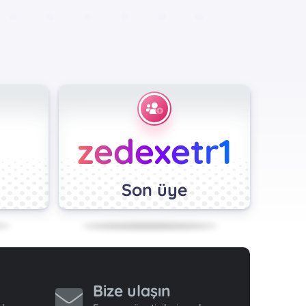
zedexetr1
Son üye
4
Bize ulaşın