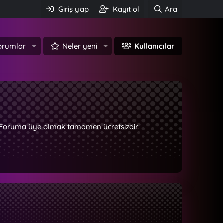
Giriş yap
Kayıt ol
Ara
orumlar
Neler yeni
Kullanıcılar
z. Foruma üye olmak tamamen ücretsizdir.
.