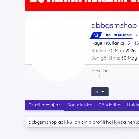
abbgsmshop
Kayıtlı Kullanıcı
Kayıtlı Kullanıcı
·
51
·
K
Katılım
30 May 2026
Son görülme
30 May 
Mesajlar
1
Bul
Profil mesajları
Son aktivite
Gönderiler
Hakk
abbgsmshop adlı kullanıcının profili hakkında henü