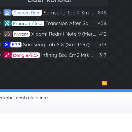
Samsung Tab 4 Sm-T230 Android 7.1 Stabil Eba Destekli Yazılım
849
Custom Rom
Transsion After Sales Tool V1.5.1 Full (Tüm Mtk Işlemcili Cihazları Meta Moda Alma)
438
Program/Tool
Xiaomi Redmi Note 9 (Merlin) Nvram Yedeği Fix Nv By Dft Pro
412
Nvram
Samsung Tab A 8 (Sm-T297) U4 Frp Reset
333
FRP
İnfinity Box Cm2 Mtk V1.58 Full Kurulum+Crack
317
Dongle/Box
R
S
S
zı kabul etmiş olursunuz.