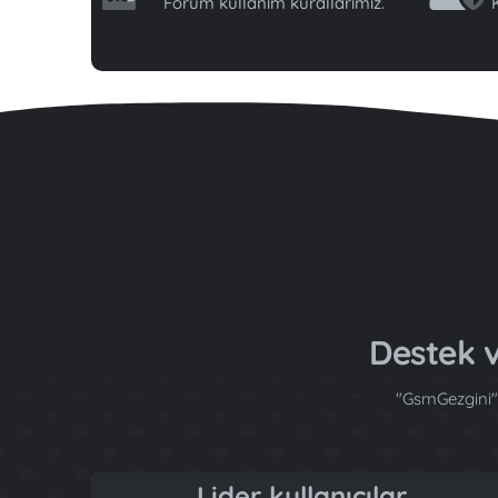
Forum kullanım kurallarımız.
K
Destek v
"GsmGezgini" 
Lider kullanıcılar