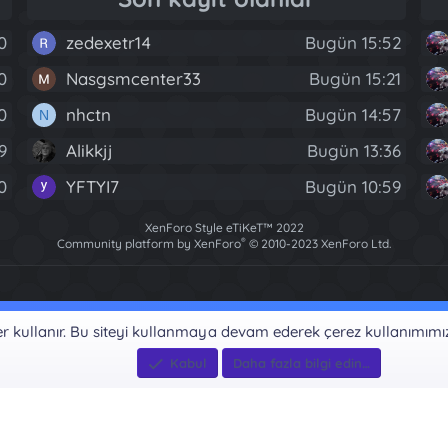
0
zedexetr14
Bugün 15:52
0
Nasgsmcenter33
Bugün 15:21
40
nhctn
Bugün 14:57
N
9
Alikkjj
Bugün 13:36
0
YFTYI7
Bugün 10:59
XenForo Style eTiKeT™ 2022
®
Community platform by XenForo
© 2010-2023 XenForo Ltd.
[XGT] Forum statistics system
- XenGenTr
ler kullanır. Bu siteyi kullanmaya devam ederek çerez kullanımımı
Kabul
Daha fazla bilgi edin…