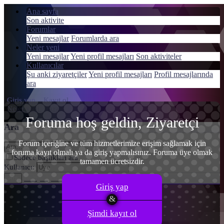
Ana sayfa
Son aktivite
Forumlar
Yeni mesajlar
Forumlarda ara
Neler yeni
Menü
Yeni mesajlar
Yeni profil mesajları
Son aktiviteler
Giriş yap
Kullanıcılar
Şu anki ziyaretçiler
Yeni profil mesajları
Profil mesajlarında
Kayıt ol
ara
Giriş yap
Kayıt ol
Neler yeni
Ara
Foruma hoş geldin, Ziyaretçi
Ara
Forum içeriğine ve tüm hizmetlerimize erişim sağlamak için
foruma kayıt olmalı ya da giriş yapmalısınız. Foruma üye olmak
Sadece başlıkları ara
tamamen ücretsizdir.
Kullanıcı:
Gelişmiş Arama…
Ara
Giriş yap
Şimdi kayıt ol