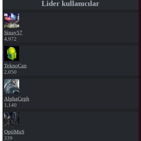
Lider kullanıcılar
Sinay57
4,972
TeknoCan
2,050
AlphaCeph
1,140
OptiMuS
339