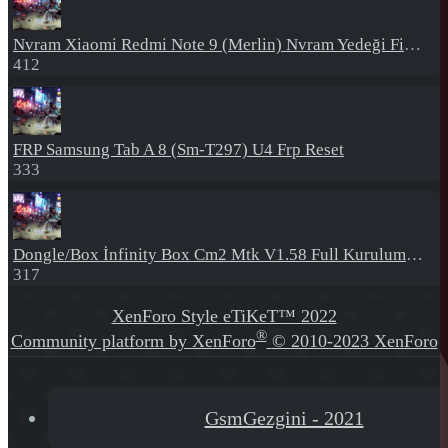
Nvram
Xiaomi Redmi Note 9 (Merlin) Nvram Yedeği Fix Nv By Dft Pro
412
FRP
Samsung Tab A 8 (Sm-T297) U4 Frp Reset
333
Dongle/Box
İnfinity Box Cm2 Mtk V1.58 Full Kurulum+Crack
317
XenForo Style eTiKeT™ 2022
®
Community platform by XenForo
© 2010-2023 XenForo
Ltd.
[XGT] Forum statistics system
- XenGenTr
GsmGezgini - 2021