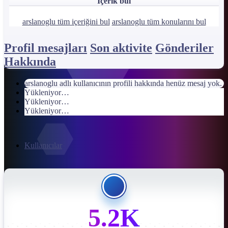
İçerik bul
arslanoglu tüm içeriğini bul
arslanoglu tüm konularını bul
Profil mesajları
Son aktivite
Gönderiler
Hakkında
arslanoglu adlı kullanıcının profili hakkında henüz mesaj yok.
Yükleniyor…
Yükleniyor…
Yükleniyor…
Kullanıcılar
5.2K