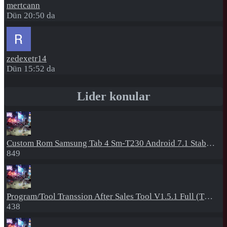
mertcann
Dün 20:50 da
zedexetr14
Dün 15:52 da
Lider konular
Custom Rom
Samsung Tab 4 Sm-T230 Android 7.1 Stabil Eba Destekli Yazılım
849
Program/Tool
Transsion After Sales Tool V1.5.1 Full (Tüm Mtk Işlemcili Cihazları Meta Moda Alma)
438