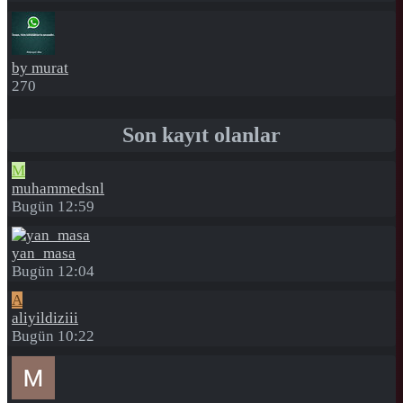
by murat
270
Son kayıt olanlar
M
muhammedsnl
Bugün 12:59
yan_masa
Bugün 12:04
A
aliyildiziii
Bugün 10:22