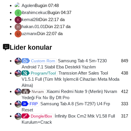
Agolen
Bugün 07:48
ibrahimcekuc
Bugün 04:37
I
kemal26t
Dün 22:17 da
K
hakan.01.01
Dün 22:17 da
H
uzmanx
Dün 22:07 da
U
Lider konular
Samsung Tab 4 Sm-T230
849
Custom Rom
Android 7.1 Stabil Eba Destekli Yazılım
Transsion After Sales Tool
438
Program/Tool
V1.5.1 Full (Tüm Mtk Işlemcili Cihazları Meta Moda
Alma)
Xiaomi Redmi Note 9 (Merlin) Nvram
412
Nvram
Yedeği Fix Nv By Dft Pro
Samsung Tab A 8 (Sm-T297) U4 Frp
333
FRP
Reset
İnfinity Box Cm2 Mtk V1.58 Full
317
Dongle/Box
Kurulum+Crack