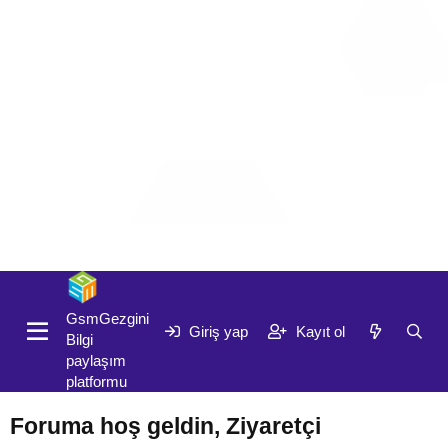
Giriş yap
Kayıt ol
GsmGezgini
Giriş yap
Kayıt ol
Bilgi
paylaşım
platformu
Foruma hoş geldin, Ziyaretçi