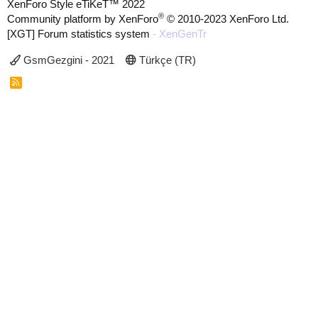
XenForo Style eTiKeT™ 2022
®
Community platform by XenForo
© 2010-2023 XenForo Ltd.
[XGT] Forum statistics system
- XenGenTr
GsmGezgini - 2021
Türkçe (TR)
R
S
S