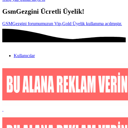
GsmGezgini Ücretli Üyelik!
GSMGezgini forumumuzun Vip-Gold Üyelik kullanıma açılmıştır.
Kullanıcılar