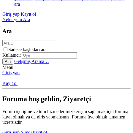
ara
Giriş yap
Kayıt ol
Neler yeni
Ara
Ara
Sadece başlıkları ara
Kullanıcı:
Gelişmiş Arama…
Ara
Menü
Giriş yap
Kayıt ol
Foruma hoş geldin, Ziyaretçi
Forum içeriğine ve tüm hizmetlerimize erişim sağlamak için foruma
kayıt olmalı ya da giriş yapmalısınız. Foruma üye olmak tamamen
ücretsizdir.
Giriş yap
Şimdi kayıt ol