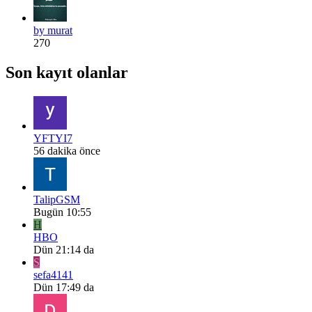
by murat
270
Son kayıt olanlar
YFTYI7
56 dakika önce
TalipGSM
Bugün 10:55
H
HBO
Dün 21:14 da
S
sefa4141
Dün 17:49 da