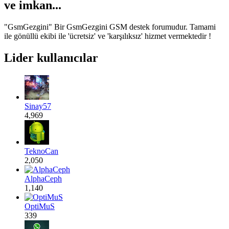
ve
imkan...
"GsmGezgini" Bir GsmGezgini GSM destek forumudur. Tamami
ile gönüllü ekibi ile 'ücretsiz' ve 'karşılıksız' hizmet vermektedir !
Lider kullanıcılar
Sinay57
4,969
TeknoCan
2,050
AlphaCeph
1,140
OptiMuS
339