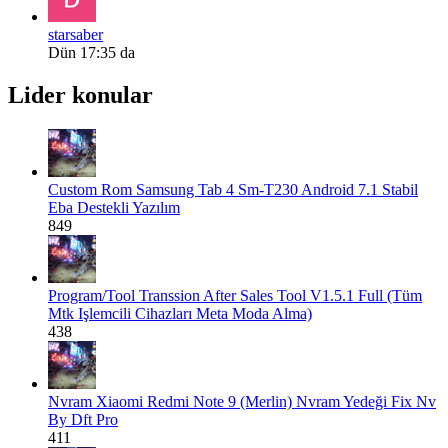
starsaber
Dün 17:35 da
Lider konular
Custom Rom
Samsung Tab 4 Sm-T230 Android 7.1 Stabil
Eba Destekli Yazılım
849
Program/Tool
Transsion After Sales Tool V1.5.1 Full (Tüm
Mtk Işlemcili Cihazları Meta Moda Alma)
438
Nvram
Xiaomi Redmi Note 9 (Merlin) Nvram Yedeği Fix Nv
By Dft Pro
411