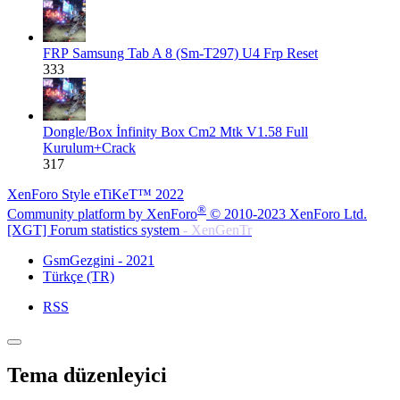
FRP
Samsung Tab A 8 (Sm-T297) U4 Frp Reset
333
Dongle/Box
İnfinity Box Cm2 Mtk V1.58 Full
Kurulum+Crack
317
XenForo Style eTiKeT™ 2022
®
Community platform by XenForo
© 2010-2023 XenForo Ltd.
[XGT] Forum statistics system
- XenGenTr
GsmGezgini - 2021
Türkçe (TR)
RSS
Tema düzenleyici