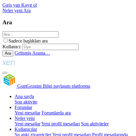
Giriş yap
Kayıt ol
Neler yeni
Ara
Ara
Sadece başlıkları ara
Kullanıcı:
Gelişmiş Arama…
Ara
GsmGezgini
Bilgi paylaşım platformu
Ana sayfa
Son aktivite
Forumlar
Yeni mesajlar
Forumlarda ara
Neler yeni
Yeni mesajlar
Yeni profil mesajları
Son aktiviteler
Kullanıcılar
Şu anki ziyaretçiler
Yeni profil mesajları
Profil mesajlarında