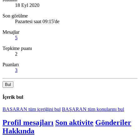
18 Eyl 2020
Son görülme
Pazartesi saat 09:15'de
Mesajlar
5
Tepkime puanı
2
Puanları
3
Bul
İçerik bul
BAŞARAN tüm içeriğini bul
BAŞARAN tüm konularını bul
Profil mesajları
Son aktivite
Gönderiler
Hakkında