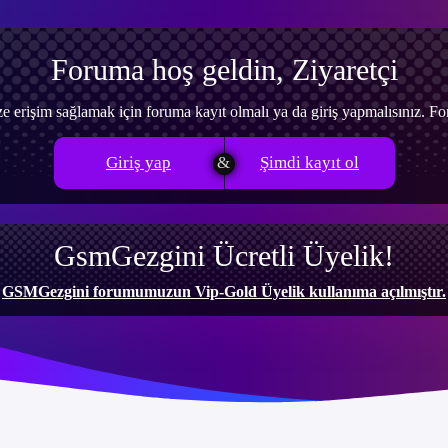
Foruma hoş geldin, Ziyaretçi
e erişim sağlamak için foruma kayıt olmalı ya da giriş yapmalısınız. 
Giriş yap
Şimdi kayıt ol
GsmGezgini Ücretli Üyelik!
GSMGezgini forumumuzun Vip-Gold Üyelik kullanıma açılmıştır.