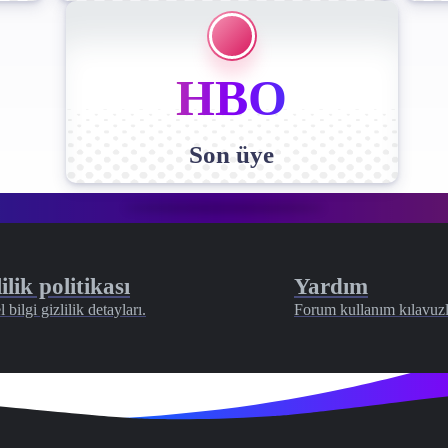
HBO
Son üye
ilik politikası
Yardım
l bilgi gizlilik detayları.
Forum kullanım kılavuzl