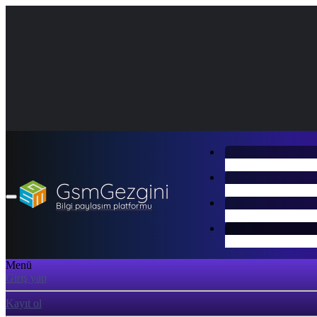
GsmGezgini
Bilgi paylaşım platformu
Menü
Giriş yap
Kayıt ol