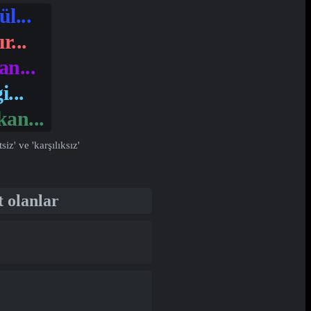
l...
r...
n...
i...
an...
' ve 'karşılıksız'
t olanlar