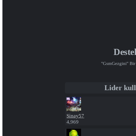
Deste
"GsmGezgini" Bir 
Lider kull
Sinay57
4,969