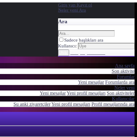
Giriş yap
Kayıt ol
Neler yeni
Ara
Ara
Sadece başlıkları ara
Kullanıcı:
Gelişmiş Arama…
Ara
Ana sayfa
Son aktivite
Forumlar
Yeni mesajlar
Forumlarda ara
Neler yeni
Yeni mesajlar
Yeni profil mesajları
Son aktiviteler
Kullanıcılar
Şu anki ziyaretçiler
Yeni profil mesajları
Profil mesajlarında ara