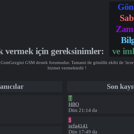
Gönü
Sabı
Zama
Bilg
k vermek için gereksinimler:
ve
imk
GsmGezgini GSM destek forumudur. Tamami ile gönüllü ekibi ile 'ücretsiz
hizmet vermektedir !
anıcılar
Son kayı
H
HBO
Dün 21:14 da
S
sefa4141
Dün 17:49 da