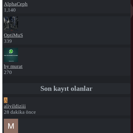
AlphaCeph
1,140
OptiMuS
339
by murat
270
Son kayıt olanlar
A
aliyildiziii
28 dakika önce