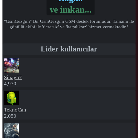
ve
imkan...
"GsmGezgini" Bir GsmGezgini GSM destek forumudur. Tamami ile
gönüllü ekibi ile 'ücretsiz' ve 'karşılıksız' hizmet vermektedir !
Lider kullanıcılar
Sinay57
4,970
TeknoCan
2,050