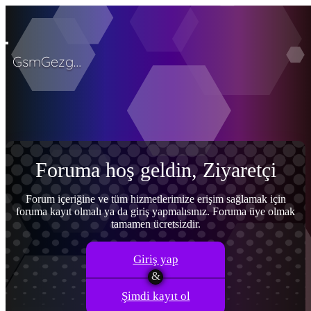
GsmGezgini
Menü
Giriş yap
Ana sayfa
Son aktivite
Kayıt ol
Forumlar
Yeni mesajlar
Forumlarda ara
Neler yeni
Yeni mesajlar
Yeni profil mesajları
Son aktiviteler
Foruma hoş geldin, Ziyaretçi
Kullanıcılar
Şu anki ziyaretçiler
Yeni profil mesajları
Profil mesajlarında
ara
Forum içeriğine ve tüm hizmetlerimize erişim sağlamak için
foruma kayıt olmalı ya da giriş yapmalısınız. Foruma üye olmak
Giriş yap
Kayıt ol
tamamen ücretsizdir.
Neler yeni
Ara
Ara
Giriş yap
Şimdi kayıt ol
Sadece başlıkları ara
Kullanıcı: