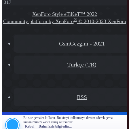
317
XenForo Style eTiKeT™ 2022
®
Community platform by XenForo
© 2010-2023 XenForo
Ltd.
[XGT] Forum statistics system
- XenGenTr
GsmGezgini - 2021
Türkçe (TR)
RSS
Bu site çerezler kullanır. Bu siteyi kullanmaya devam ederek çerez
kullanımımızı kabul etmiş olursunuz.
Kabul
Daha fazla bilgi edin…