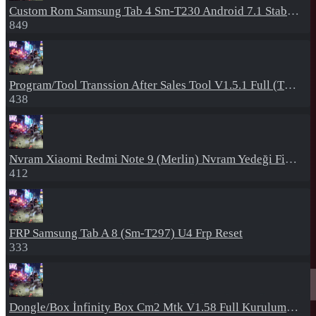
Custom Rom
Samsung Tab 4 Sm-T230 Android 7.1 Stabil Eba Destekli Yazılım
849
Program/Tool
Transsion After Sales Tool V1.5.1 Full (Tüm Mtk Işlemcili Cihazları Meta Moda Alma)
438
Nvram
Xiaomi Redmi Note 9 (Merlin) Nvram Yedeği Fix Nv By Dft Pro
412
FRP
Samsung Tab A 8 (Sm-T297) U4 Frp Reset
333
Dongle/Box
İnfinity Box Cm2 Mtk V1.58 Full Kurulum+Crack