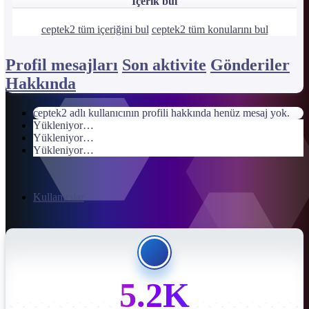
İçerik bul
ceptek2 tüm içeriğini bul
ceptek2 tüm konularını bul
Profil mesajları
Son aktivite
Gönderiler
Hakkında
ceptek2 adlı kullanıcının profili hakkında henüz mesaj yok.
Yükleniyor…
Yükleniyor…
Yükleniyor…
Kullanıcılar
5.2K