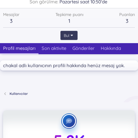
Son görülme
Pazartesi saat 10:50'de
Mesajlar
Tepkime puanı
Puanları
3
1
3
Bul
Profil mesajları
Son aktivite
Gönderiler
Hakkında
chakal adlı kullanıcının profili hakkında henüz mesaj yok.
Kullanıcılar