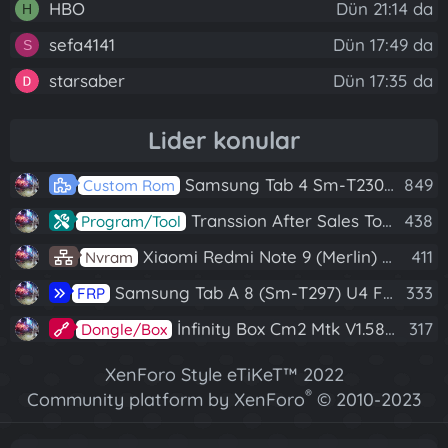
HBO
Dün 21:14 da
H
sefa4141
Dün 17:49 da
S
starsaber
Dün 17:35 da
Lider konular
Samsung Tab 4 Sm-T230 Android 7.1 Stabil Eba Destekli Yazılım
849
Custom Rom
Transsion After Sales Tool V1.5.1 Full (Tüm Mtk Işlemcili Cihazları Meta Moda Alma)
438
Program/Tool
Xiaomi Redmi Note 9 (Merlin) Nvram Yedeği Fix Nv By Dft Pro
411
Nvram
Samsung Tab A 8 (Sm-T297) U4 Frp Reset
333
FRP
İnfinity Box Cm2 Mtk V1.58 Full Kurulum+Crack
317
Dongle/Box
XenForo Style eTiKeT™ 2022
®
Community platform by XenForo
© 2010-2023
XenForo Ltd.