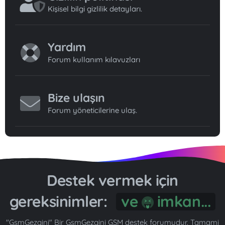
Kişisel bilgi gizlilik detayları.
Yardım
Forum kullanım kılavuzları
Bize ulaşın
Forum yöneticilerine ulaş.
Destek vermek için
gereksinimler:
ve
imkan...
"GsmGezgini" Bir GsmGezgini GSM destek forumudur. Tamami