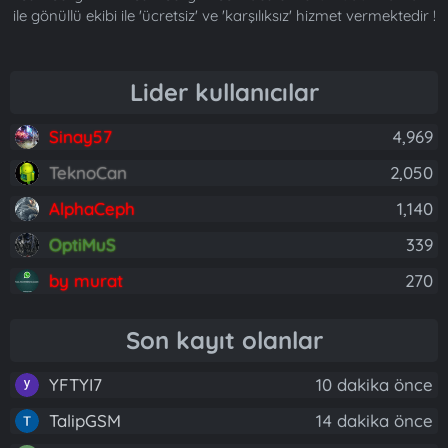
ile gönüllü ekibi ile 'ücretsiz' ve 'karşılıksız' hizmet vermektedir !
Lider kullanıcılar
Sinay57
4,969
TeknoCan
2,050
AlphaCeph
1,140
OptiMuS
339
by murat
270
Son kayıt olanlar
YFTYI7
10 dakika önce
TalipGSM
14 dakika önce