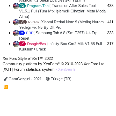
Android 7.1 Stabil Eba Destekli Yazılım
Transsion After Sales Tool
438
Program/Tool
V1.5.1 Full (Tüm Mtk Işlemcili Cihazları Meta Moda
Alma)
Xiaomi Redmi Note 9 (Merlin) Nvram
411
Nvram
Yedeği Fix Nv By Dft Pro
Samsung Tab A 8 (Sm-T297) U4 Frp
333
FRP
Reset
İnfinity Box Cm2 Mtk V1.58 Full
317
Dongle/Box
Kurulum+Crack
XenForo Style eTiKeT™ 2022
®
Community platform by XenForo
© 2010-2023 XenForo Ltd.
[XGT] Forum statistics system
- XenGenTr
GsmGezgini - 2021
Türkçe (TR)
R
S
S