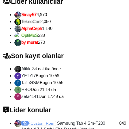
Lider kullanıcılar
Sinay57
4,970
TeknoCan
2,050
AlphaCeph
1,140
OptiMuS
339
by murat
270
Son kayıt olanlar
Alikkjj
34 dakika önce
YFTYI7
Bugün 10:59
TalipGSM
Bugün 10:55
HBO
Dün 21:14 da
H
sefa4141
Dün 17:49 da
S
Lider konular
Samsung Tab 4 Sm-T230
849
Custom Rom