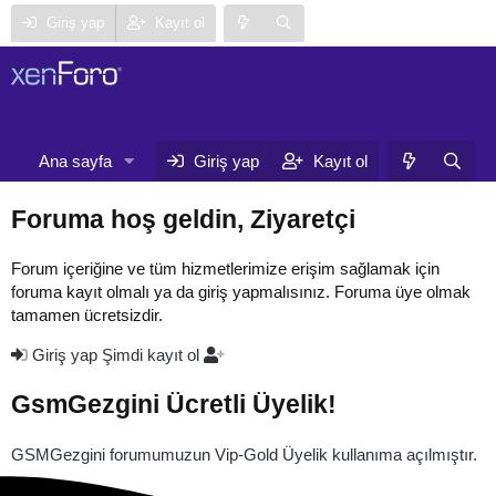
Giriş yap
Kayıt ol
Neler yeni
Ana sayfa
Forumlar
Giriş yap
Kayıt ol
Ku
Foruma hoş geldin, Ziyaretçi
Forum içeriğine ve tüm hizmetlerimize erişim sağlamak için
foruma kayıt olmalı ya da giriş yapmalısınız. Foruma üye olmak
tamamen ücretsizdir.
Giriş yap
Şimdi kayıt ol
GsmGezgini Ücretli Üyelik!
GSMGezgini forumumuzun Vip-Gold Üyelik kullanıma açılmıştır.