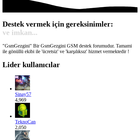
Destek vermek için gereksinimler:
Gönül...
"GsmGezgini" Bir GsmGezgini GSM destek forumudur. Tamami
ile gönüllü ekibi ile 'ücretsiz' ve 'karşılıksız' hizmet vermektedir !
Lider kullanıcılar
Sinay57
4,969
TeknoCan
2,050