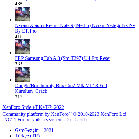
438
Nvram
Xiaomi Redmi Note 9 (Merlin) Nvram Yedeği Fix Nv
By Dft Pro
411
FRP
Samsung Tab A 8 (Sm-T297) U4 Frp Reset
333
Dongle/Box
İnfinity Box Cm2 Mtk V1.58 Full
Kurulum+Crack
317
XenForo Style eTiKeT™ 2022
®
Community platform by XenForo
© 2010-2023 XenForo Ltd.
[XGT] Forum statistics system
- XenGenTr
GsmGezgini - 2021
Türkçe (TR)