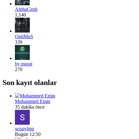
AlphaCeph
1,140
OptiMuS
339
by murat
270
Son kayıt olanlar
Muhammed Emin
35 dakika önce
sezaiylmz
Bugün 12:50