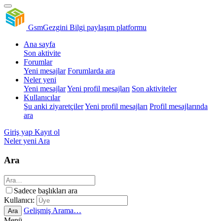
GsmGezgini
Bilgi paylaşım platformu
Ana sayfa
Son aktivite
Forumlar
Yeni mesajlar
Forumlarda ara
Neler yeni
Yeni mesajlar
Yeni profil mesajları
Son aktiviteler
Kullanıcılar
Şu anki ziyaretçiler
Yeni profil mesajları
Profil mesajlarında
ara
Giriş yap
Kayıt ol
Neler yeni
Ara
Ara
Sadece başlıkları ara
Kullanıcı:
Gelişmiş Arama…
Ara
Menü