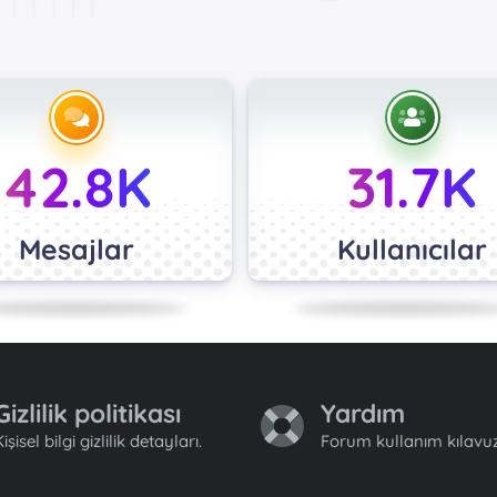
42.8K
31.7K
Mesajlar
Kullanıcılar
Gizlilik politikası
Yardım
işisel bilgi gizlilik detayları.
Forum kullanım kılavuz