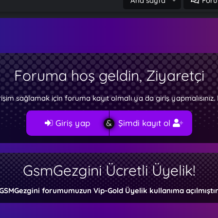
Ana sayfa
Foru
Foruma hoş geldin, Ziyaretçi
rişim sağlamak için foruma kayıt olmalı ya da giriş yapmalısını
Giriş yap
Şimdi kayıt ol
GsmGezgini Ücretli Üyelik!
GSMGezgini forumumuzun Vip-Gold Üyelik kullanıma açılmıştır