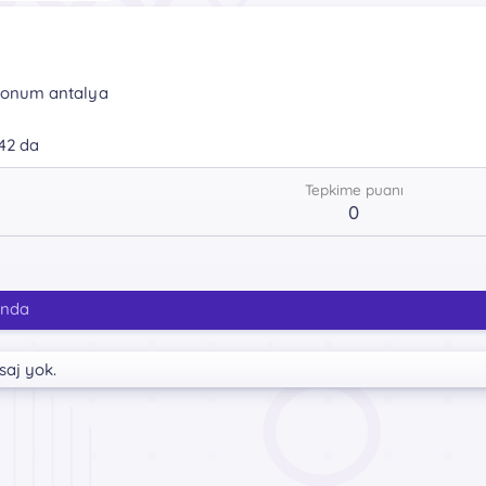
onum
antalya
42 da
Tepkime puanı
0
ında
saj yok.