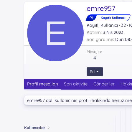
emre957
E
Kayıtlı Kullanıcı
Kayıtlı Kullanıcı
·
32
·
K
Katılım
3 Nis 2023
Son görülme
Dün 08:
Mesajlar
4
Bul
Profil mesajları
Son aktivite
Gönderiler
Hakk
emre957 adlı kullanıcının profili hakkında henüz me
Kullanıcılar