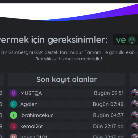
 vermek için gereksinimler:
Bir GsmGezgini GSM destek forumudur. Tamami ile gönüllü ekibi ile
'karşılıksız' hizmet vermektedir !
Son kayıt olanlar
2
MUSTQA
Bugün 09:51
M
0
Agolen
Bugün 07:48
40
ibrahimcekuc
Bugün 04:37
I
9
kemal26t
Dün 22:17 da
K
0
hakan.01.01
Dün 22:17 da
H