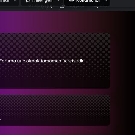
mlar
Neler yeni
Kullanıcılar
Giriş yap
Kayıt ol
Ara
z. Foruma üye olmak tamamen ücretsizdir.
.