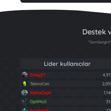
Destek
"GsmGezgini" 
Lider kullanıcılar
Sinay57
4,97
TeknoCan
2,05
AlphaCeph
1,1
OptiMuS
33
by murat
27