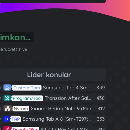
 'ücretsiz' ve
Lider konular
Samsung Tab 4 Sm-T230 Android 7.1 Stabil Eba Destekli Yazılım
849
Custom Rom
Transsion After Sales Tool V1.5.1 Full (Tüm Mtk Işlemcili Cihazları Meta Moda Alma)
438
Program/Tool
Xiaomi Redmi Note 9 (Merlin) Nvram Yedeği Fix Nv By Dft Pro
412
Nvram
Samsung Tab A 8 (Sm-T297) U4 Frp Reset
333
FRP
İnfinity Box Cm2 Mtk V1.58 Full Kurulum+Crack
317
Dongle/Box