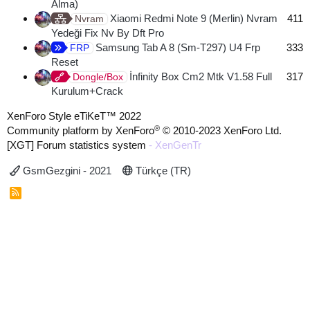
Alma)
Xiaomi Redmi Note 9 (Merlin) Nvram
411
Nvram
Yedeği Fix Nv By Dft Pro
Samsung Tab A 8 (Sm-T297) U4 Frp
333
FRP
Reset
İnfinity Box Cm2 Mtk V1.58 Full
317
Dongle/Box
Kurulum+Crack
XenForo Style eTiKeT™ 2022
®
Community platform by XenForo
© 2010-2023 XenForo Ltd.
[XGT] Forum statistics system
- XenGenTr
GsmGezgini - 2021
Türkçe (TR)
R
S
S