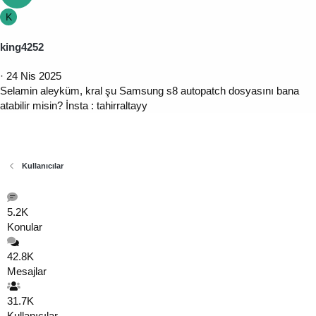
K
king4252
24 Nis 2025
Selamin aleyküm, kral şu Samsung s8 autopatch dosyasını bana
atabilir misin? İnsta : tahirraltayy
Kullanıcılar
5.2K
Konular
42.8K
Mesajlar
31.7K
Kullanıcılar