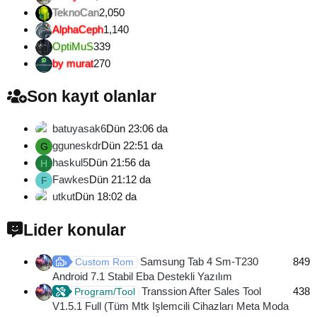
TeknoCan
2,050
AlphaCeph
1,140
OptiMuS
339
by murat
270
Son kayıt olanlar
batuyasak6
Dün 23:06 da
gguneskdr
Dün 22:51 da
G
haskul5
Dün 21:56 da
H
Fawkes
Dün 21:12 da
F
utkut
Dün 18:02 da
Lider konular
Samsung Tab 4 Sm-T230
849
Custom Rom
Android 7.1 Stabil Eba Destekli Yazılım
Transsion After Sales Tool
438
Program/Tool
V1.5.1 Full (Tüm Mtk Işlemcili Cihazları Meta Moda