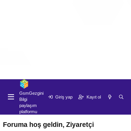
Giriş yap
Kayıt ol
GsmGezgini
Giriş yap
Kayıt ol
Bilgi
paylaşım
platformu
Foruma hoş geldin, Ziyaretçi