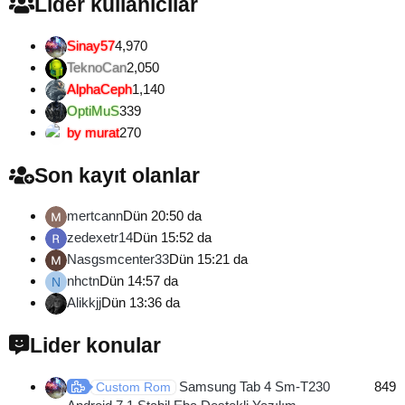
Lider kullanıcılar
Sinay57
4,970
TeknoCan
2,050
AlphaCeph
1,140
OptiMuS
339
by murat
270
Son kayıt olanlar
mertcann
Dün 20:50 da
zedexetr14
Dün 15:52 da
Nasgsmcenter33
Dün 15:21 da
nhctn
Dün 14:57 da
N
Alikkjj
Dün 13:36 da
Lider konular
Samsung Tab 4 Sm-T230
849
Custom Rom