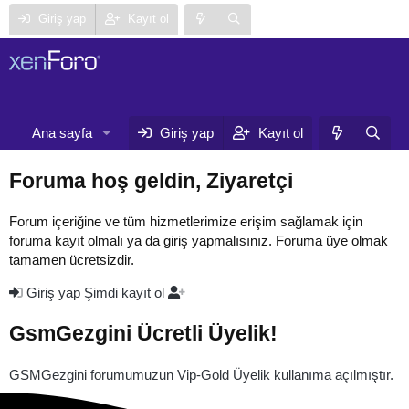
Giriş yap
Kayıt ol
Neler yeni
Ana sayfa
Forumlar
Giriş yap
Kayıt ol
Ku
Foruma hoş geldin, Ziyaretçi
Forum içeriğine ve tüm hizmetlerimize erişim sağlamak için
foruma kayıt olmalı ya da giriş yapmalısınız. Foruma üye olmak
tamamen ücretsizdir.
Giriş yap
Şimdi kayıt ol
GsmGezgini Ücretli Üyelik!
GSMGezgini forumumuzun Vip-Gold Üyelik kullanıma açılmıştır.