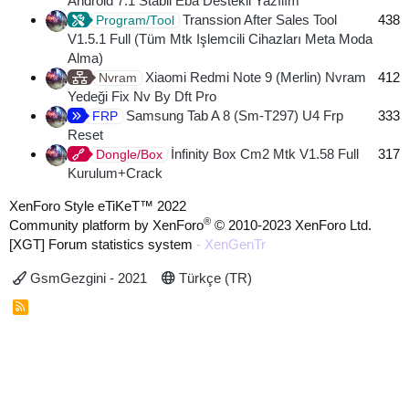
Android 7.1 Stabil Eba Destekli Yazılım
Transsion After Sales Tool
438
Program/Tool
V1.5.1 Full (Tüm Mtk Işlemcili Cihazları Meta Moda
Alma)
Xiaomi Redmi Note 9 (Merlin) Nvram
412
Nvram
Yedeği Fix Nv By Dft Pro
Samsung Tab A 8 (Sm-T297) U4 Frp
333
FRP
Reset
İnfinity Box Cm2 Mtk V1.58 Full
317
Dongle/Box
Kurulum+Crack
XenForo Style eTiKeT™ 2022
®
Community platform by XenForo
© 2010-2023 XenForo Ltd.
[XGT] Forum statistics system
- XenGenTr
GsmGezgini - 2021
Türkçe (TR)
R
S
S