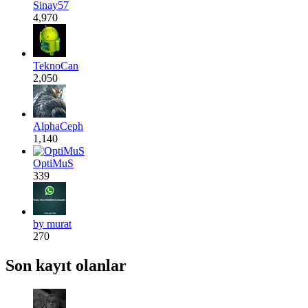
Sinay57
4,970
TeknoCan
2,050
AlphaCeph
1,140
OptiMuS
339
by murat
270
Son kayıt olanlar