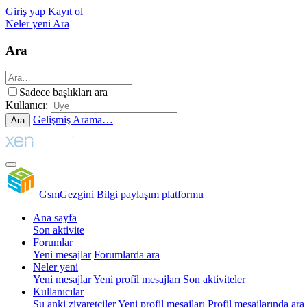
Giriş yap
Kayıt ol
Neler yeni
Ara
Ara
Sadece başlıkları ara
Kullanıcı:
Gelişmiş Arama…
Ara
GsmGezgini
Bilgi paylaşım platformu
Ana sayfa
Son aktivite
Forumlar
Yeni mesajlar
Forumlarda ara
Neler yeni
Yeni mesajlar
Yeni profil mesajları
Son aktiviteler
Kullanıcılar
Şu anki ziyaretçiler
Yeni profil mesajları
Profil mesajlarında ara