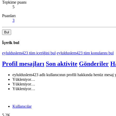
Tepkime puanı
5
Puanları
3
Bul
İçerik bul
eylulduslem423 tüm içeriğini bul
eylulduslem423 tüm konularını bul
Profil mesajları
Son aktivite
Gönderiler
H
eylulduslem423 adlı kullanıcının profili hakkında henüz mesaj 
Yükleniyor…
Yükleniyor…
Yükleniyor…
Kullanıcılar
5.2K