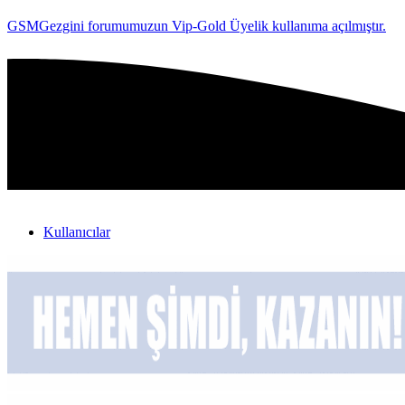
GSMGezgini forumumuzun Vip-Gold Üyelik kullanıma açılmıştır.
Kullanıcılar