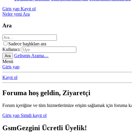
Giriş yap
Kayıt ol
Neler yeni
Ara
Ara
Sadece başlıkları ara
Kullanıcı:
Gelişmiş Arama…
Ara
Menü
Giriş yap
Kayıt ol
Foruma hoş geldin, Ziyaretçi
Forum içeriğine ve tüm hizmetlerimize erişim sağlamak için foruma ka
Giriş yap
Şimdi kayıt ol
GsmGezgini Ücretli Üyelik!