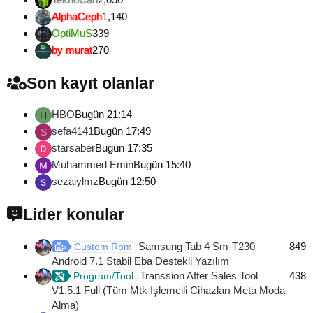
AlphaCeph
1,140
OptiMuS
339
by murat
270
Son kayıt olanlar
HBO
Bugün 21:14
H
sefa4141
Bugün 17:49
S
starsaber
Bugün 17:35
Muhammed Emin
Bugün 15:40
sezaiylmz
Bugün 12:50
Lider konular
Samsung Tab 4 Sm-T230
849
Custom Rom
Android 7.1 Stabil Eba Destekli Yazılım
Transsion After Sales Tool
438
Program/Tool
V1.5.1 Full (Tüm Mtk Işlemcili Cihazları Meta Moda
Alma)