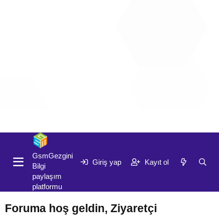
Giriş yap
Kayıt ol
GsmGezgini
Giriş yap
Kayıt ol
Bilgi
paylaşım
platformu
Foruma hoş geldin, Ziyaretçi