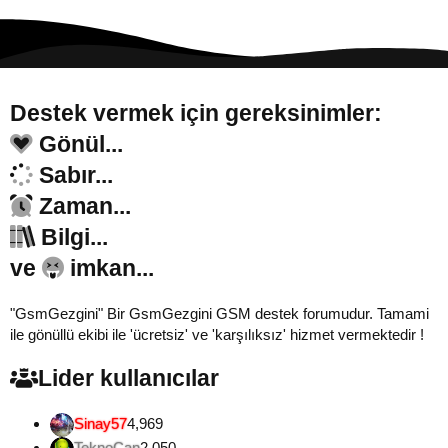
Destek vermek için gereksinimler:
Gönül...
Sabır...
Zaman...
Bilgi...
ve
imkan...
"GsmGezgini" Bir GsmGezgini GSM destek forumudur. Tamami
ile gönüllü ekibi ile 'ücretsiz' ve 'karşılıksız' hizmet vermektedir !
Lider kullanıcılar
Sinay57
4,969
TeknoCan
2,050