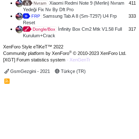
Xiaomi Redmi Note 9 (Merlin) Nvram
411
Nvram
Yedeği Fix Nv By Dft Pro
Samsung Tab A 8 (Sm-T297) U4 Frp
333
FRP
Reset
İnfinity Box Cm2 Mtk V1.58 Full
317
Dongle/Box
Kurulum+Crack
XenForo Style eTiKeT™ 2022
®
Community platform by XenForo
© 2010-2023 XenForo Ltd.
[XGT] Forum statistics system
- XenGenTr
GsmGezgini - 2021
Türkçe (TR)
R
S
S