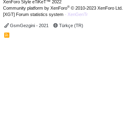
XenForo Style eTiKeT™ 2022
®
Community platform by XenForo
© 2010-2023 XenForo Ltd.
[XGT] Forum statistics system
- XenGenTr
GsmGezgini - 2021
Türkçe (TR)
R
S
S