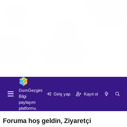
Giriş yap
Kayıt ol
GsmGezgini
Giriş yap
Kayıt ol
Bilgi
paylaşım
platformu
Foruma hoş geldin, Ziyaretçi