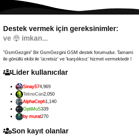
Destek vermek için gereksinimler:
Gönül...
"GsmGezgini" Bir GsmGezgini GSM destek forumudur. Tamami
ile gönüllü ekibi ile 'ücretsiz' ve 'karşılıksız' hizmet vermektedir !
Lider kullanıcılar
Sinay57
4,969
TeknoCan
2,050
AlphaCeph
1,140
OptiMuS
339
by murat
270
Son kayıt olanlar