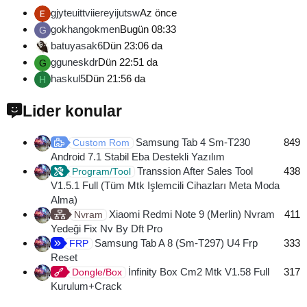
gjyteuittviiereyijutsw
Az önce
gokhangokmen
Bugün 08:33
G
batuyasak6
Dün 23:06 da
gguneskdr
Dün 22:51 da
G
haskul5
Dün 21:56 da
H
Lider konular
Samsung Tab 4 Sm-T230
849
Custom Rom
Android 7.1 Stabil Eba Destekli Yazılım
Transsion After Sales Tool
438
Program/Tool
V1.5.1 Full (Tüm Mtk Işlemcili Cihazları Meta Moda
Alma)
Xiaomi Redmi Note 9 (Merlin) Nvram
411
Nvram
Yedeği Fix Nv By Dft Pro
Samsung Tab A 8 (Sm-T297) U4 Frp
333
FRP
Reset
İnfinity Box Cm2 Mtk V1.58 Full
317
Dongle/Box
Kurulum+Crack