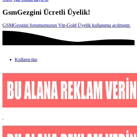
GsmGezgini Ücretli Üyelik!
GSMGezgini forumumuzun Vip-Gold Üyelik kullanıma açılmıştır.
Kullanıcılar