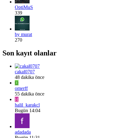
OptiMuS
339
by murat
270
Son kayıt olanlar
cakal0707
48 dakika önce
O
omerff
55 dakika önce
H
halil_karakcl
Bugün 14:04
adadada
Bugün 11:31