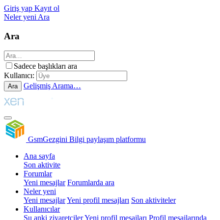
Giriş yap
Kayıt ol
Neler yeni
Ara
Ara
Sadece başlıkları ara
Kullanıcı:
Gelişmiş Arama…
Ara
GsmGezgini
Bilgi paylaşım platformu
Ana sayfa
Son aktivite
Forumlar
Yeni mesajlar
Forumlarda ara
Neler yeni
Yeni mesajlar
Yeni profil mesajları
Son aktiviteler
Kullanıcılar
Şu anki ziyaretçiler
Yeni profil mesajları
Profil mesajlarında