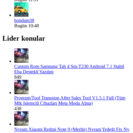
hondam38
Bugün 10:48
Lider konular
Custom Rom
Samsung Tab 4 Sm-T230 Android 7.1 Stabil
Eba Destekli Yazılım
849
Program/Tool
Transsion After Sales Tool V1.5.1 Full (Tüm
Mtk Işlemcili Cihazları Meta Moda Alma)
438
Nvram
Xiaomi Redmi Note 9 (Merlin) Nvram Yedeği Fix Nv