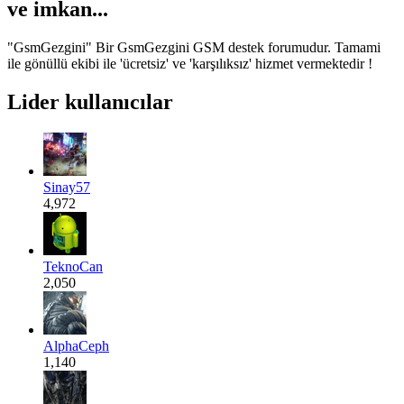
ve
imkan...
"GsmGezgini" Bir GsmGezgini GSM destek forumudur. Tamami
ile gönüllü ekibi ile 'ücretsiz' ve 'karşılıksız' hizmet vermektedir !
Lider kullanıcılar
Sinay57
4,972
TeknoCan
2,050
AlphaCeph
1,140