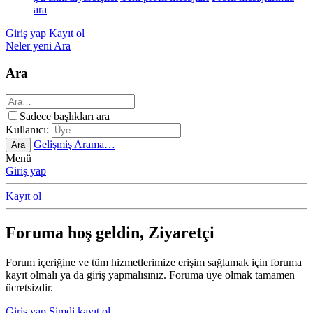
ara
Giriş yap
Kayıt ol
Neler yeni
Ara
Ara
Sadece başlıkları ara
Kullanıcı:
Gelişmiş Arama…
Ara
Menü
Giriş yap
Kayıt ol
Foruma hoş geldin, Ziyaretçi
Forum içeriğine ve tüm hizmetlerimize erişim sağlamak için foruma
kayıt olmalı ya da giriş yapmalısınız. Foruma üye olmak tamamen
ücretsizdir.
Giriş yap
Şimdi kayıt ol