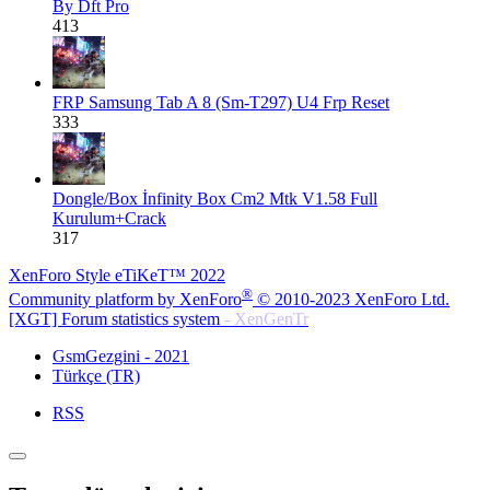
By Dft Pro
413
FRP
Samsung Tab A 8 (Sm-T297) U4 Frp Reset
333
Dongle/Box
İnfinity Box Cm2 Mtk V1.58 Full
Kurulum+Crack
317
XenForo Style eTiKeT™ 2022
®
Community platform by XenForo
© 2010-2023 XenForo Ltd.
[XGT] Forum statistics system
- XenGenTr
GsmGezgini - 2021
Türkçe (TR)
RSS