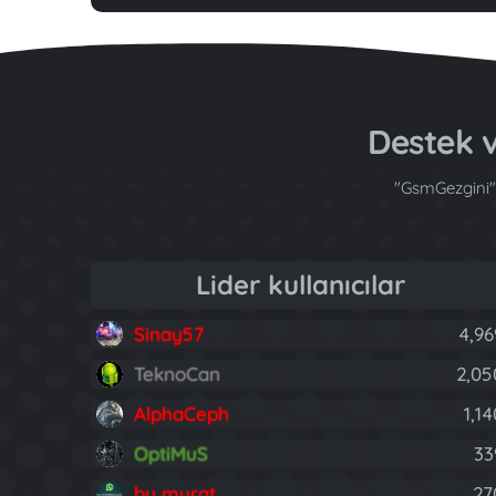
Destek v
"GsmGezgini" 
Lider kullanıcılar
Sinay57
4,96
TeknoCan
2,05
AlphaCeph
1,1
OptiMuS
33
by murat
27