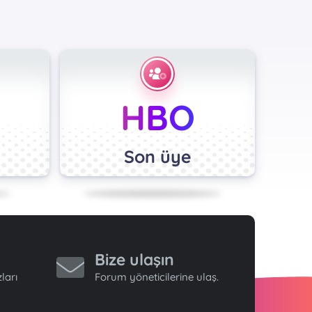
HBO
Son üye
Bize ulaşın
ları
Forum yöneticilerine ulaş.