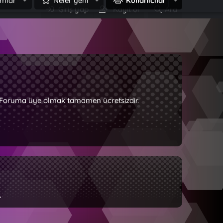
mlar
Neler yeni
Kullanıcılar
Giriş yap
Kayıt ol
Ara
z. Foruma üye olmak tamamen ücretsizdir.
.