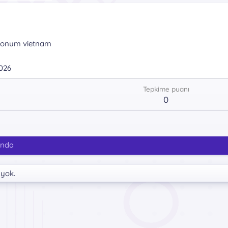
onum
vietnam
026
Tepkime puanı
0
ında
 yok.