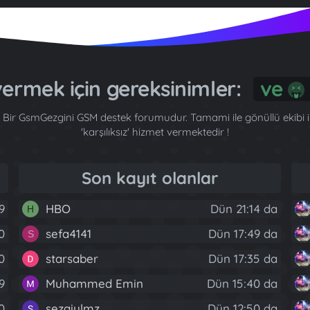
ermek için gereksinimler:
ve
Bir GsmGezgini GSM destek forumudur. Tamami ile gönüllü ekibi ile
'karşılıksız' hizmet vermektedir !
Son kayıt olanlar
9
HBO
Dün 21:14 da
H
0
sefa4141
Dün 17:49 da
S
40
starsaber
Dün 17:35 da
9
Muhammed Emin
Dün 15:40 da
0
sezaiylmz
Dün 12:50 da