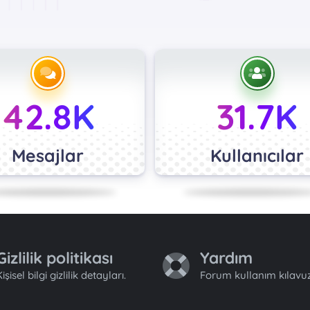
42.8K
31.7K
Mesajlar
Kullanıcılar
Gizlilik politikası
Yardım
işisel bilgi gizlilik detayları.
Forum kullanım kılavuz