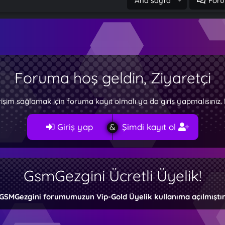
Ana sayfa
Foru
Foruma hoş geldin, Ziyaretçi
rişim sağlamak için foruma kayıt olmalı ya da giriş yapmalısını
Giriş yap
Şimdi kayıt ol
GsmGezgini Ücretli Üyelik!
GSMGezgini forumumuzun Vip-Gold Üyelik kullanıma açılmıştır