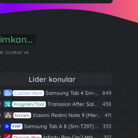
imkan...
 'ücretsiz' ve
Lider konular
Samsung Tab 4 Sm-T230 Android 7.1 Stabil Eba Destekli Yazılım
849
Custom Rom
Transsion After Sales Tool V1.5.1 Full (Tüm Mtk Işlemcili Cihazları Meta Moda Alma)
438
Program/Tool
Xiaomi Redmi Note 9 (Merlin) Nvram Yedeği Fix Nv By Dft Pro
411
Nvram
Samsung Tab A 8 (Sm-T297) U4 Frp Reset
333
FRP
İnfinity Box Cm2 Mtk V1.58 Full Kurulum+Crack
317
Dongle/Box