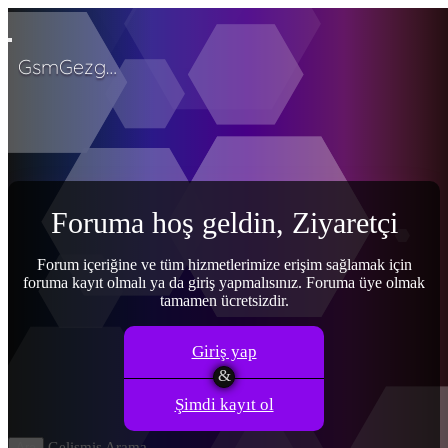
GsmGezgini
Menü
Giriş yap
Ana sayfa
Son aktivite
Kayıt ol
Forumlar
Yeni mesajlar
Forumlarda ara
Neler yeni
Yeni mesajlar
Yeni profil mesajları
Son aktiviteler
Foruma hoş geldin, Ziyaretçi
Kullanıcılar
Şu anki ziyaretçiler
Yeni profil mesajları
Profil mesajlarında
ara
Forum içeriğine ve tüm hizmetlerimize erişim sağlamak için
foruma kayıt olmalı ya da giriş yapmalısınız. Foruma üye olmak
Giriş yap
Kayıt ol
tamamen ücretsizdir.
Neler yeni
Ara
Ara
Giriş yap
Şimdi kayıt ol
Sadece başlıkları ara
Kullanıcı:
Gelişmiş Arama…
Ara