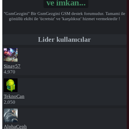
ve
imkan...
"GsmGezgini" Bir GsmGezgini GSM destek forumudur. Tamami ile
gönüllü ekibi ile 'ücretsiz' ve 'karşılıksız' hizmet vermektedir !
Lider kullanıcılar
Sinay57
4,970
TeknoCan
2,050
AlphaCeph