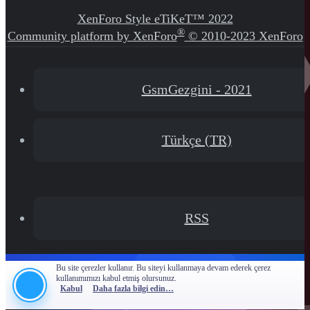
XenForo Style eTiKeT™ 2022
®
Community platform by XenForo
© 2010-2023 XenForo
Ltd.
[XGT] Forum statistics system
- XenGenTr
GsmGezgini - 2021
Türkçe (TR)
RSS
Bu site çerezler kullanır. Bu siteyi kullanmaya devam ederek çerez
kullanımımızı kabul etmiş olursunuz.
Kabul
Daha fazla bilgi edin…