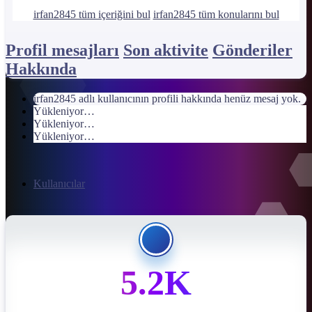
irfan2845 tüm içeriğini bul
irfan2845 tüm konularını bul
Profil mesajları
Son aktivite
Gönderiler
Hakkında
irfan2845 adlı kullanıcının profili hakkında henüz mesaj yok.
Yükleniyor…
Yükleniyor…
Yükleniyor…
Kullanıcılar
5.2K