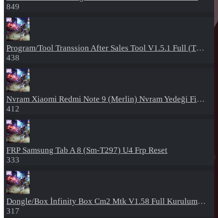
849
Program/Tool
Transsion After Sales Tool V1.5.1 Full (Tüm Mtk Işlemcili Cihazları Meta Moda Alma)
438
Nvram
Xiaomi Redmi Note 9 (Merlin) Nvram Yedeği Fix Nv By Dft Pro
412
FRP
Samsung Tab A 8 (Sm-T297) U4 Frp Reset
333
Dongle/Box
İnfinity Box Cm2 Mtk V1.58 Full Kurulum+Crack
317