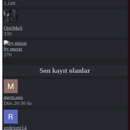
1,140
OptiMuS
339
by murat
270
Son kayıt olanlar
mertcann
Dün 20:50 da
zedexetr14