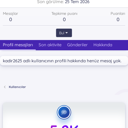
Son görülme
25 Tem 2026
Mesajlar
Tepkime puanı
Puanları
0
0
0
Bul
Profil mesajları
Son aktivite
Gönderiler
Hakkında
kadir2625 adlı kullanıcının profili hakkında henüz mesaj yok.
Kullanıcılar