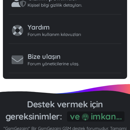
Kişisel bilgi gizlilik detayları.
Yardım
Forum kullanım kılavuzları
Bize ulaşın
Forum yöneticilerine ulaş.
Destek vermek için
gereksinimler:
ve
imkan...
"GsmGezgini" Bir GsmGezgini GSM destek forumudur. Tamami