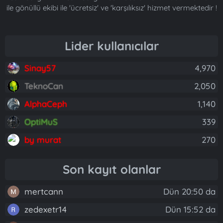
ile gönüllü ekibi ile 'ücretsiz' ve 'karşılıksız' hizmet vermektedir !
Lider kullanıcılar
Sinay57
4,970
TeknoCan
2,050
AlphaCeph
1,140
OptiMuS
339
by murat
270
Son kayıt olanlar
mertcann
Dün 20:50 da
zedexetr14
Dün 15:52 da