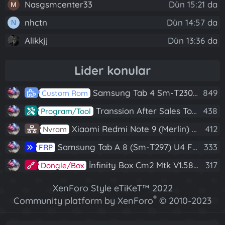
Nasgsmcenter33
Dün 15:21 da
nhctn
Dün 14:57 da
N
Alikkjj
Dün 13:36 da
Lider konular
Samsung Tab 4 Sm-T230 Android 7.1 Stabil Eba Destekli Yazılım
849
Custom Rom
Transsion After Sales Tool V1.5.1 Full (Tüm Mtk Işlemcili Cihazları Meta Moda Alma)
438
Program/Tool
Xiaomi Redmi Note 9 (Merlin) Nvram Yedeği Fix Nv By Dft Pro
412
Nvram
Samsung Tab A 8 (Sm-T297) U4 Frp Reset
333
FRP
İnfinity Box Cm2 Mtk V1.58 Full Kurulum+Crack
317
Dongle/Box
XenForo Style eTiKeT™ 2022
®
Community platform by XenForo
© 2010-2023
XenForo Ltd.