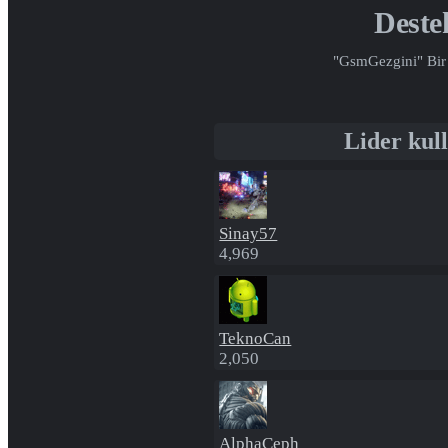
Deste
"GsmGezgini" Bir 
Lider kull
Sinay57
4,969
TeknoCan
2,050
AlphaCeph