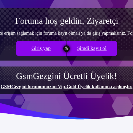
Foruma hoş geldin, Ziyaretçi
e erişim sağlamak için foruma kayıt olmalı ya da giriş yapmalısınız. 
Giriş yap
Şimdi kayıt ol
GsmGezgini Ücretli Üyelik!
GSMGezgini forumumuzun Vip-Gold Üyelik kullanıma açılmıştır.