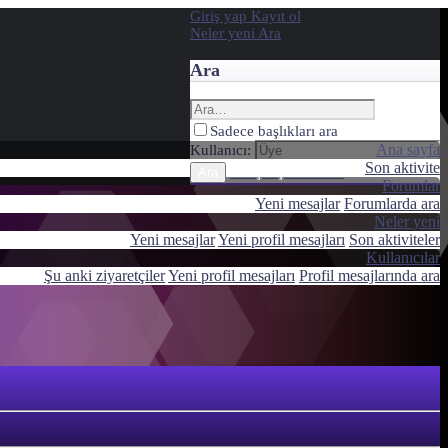
Giriş yap
Kayıt ol
Neler yeni
Ara
Ara
Sadece başlıkları ara
Ana sayfa
Kullanıcı:
Son aktivite
Gelişmiş Arama…
Ara
Forumlar
Yeni mesajlar
Forumlarda ara
Neler yeni
Yeni mesajlar
Yeni profil mesajları
Son aktiviteler
Kullanıcılar
Şu anki ziyaretçiler
Yeni profil mesajları
Profil mesajlarında ara