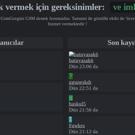
k vermek için gereksinimler:
ve
imk
GsmGezgini GSM destek forumudur. Tamami ile gönüllü ekibi ile 'ücretsiz
hizmet vermektedir !
anıcılar
Son kayı
batuyasak6
Dün 23:06 da
G
gguneskdr
Dün 22:51 da
H
haskul5
Dün 21:56 da
F
Fawkes
Dün 21:12 da