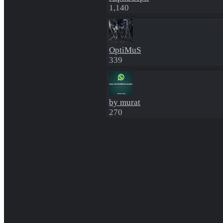
1,140
OptiMuS
339
by murat
270