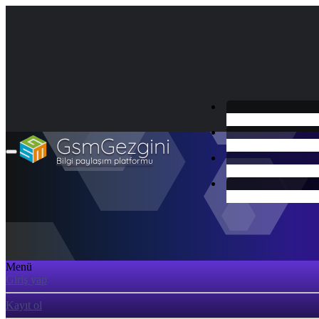
GsmGezgini
Bilgi paylaşım platformu
Menü
Giriş yap
Kayıt ol