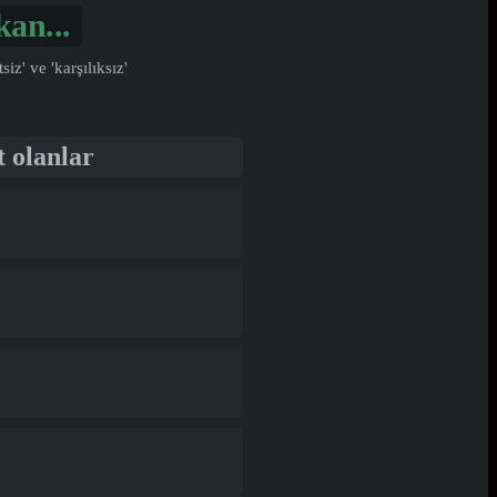
an...
' ve 'karşılıksız'
t olanlar