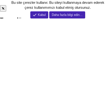
Bu site çerezler kullanır. Bu siteyi kullanmaya devam ederek
çerez kullanımımızı kabul etmiş olursunuz.
Kabul
Daha fazla bilgi edin…
Tema düzenleyici
Tema özelletirmeleri
Karanlık mod
Temanızın bütününde uygulanan koyu renk kullanım için tercih edile
bilir.
Daha geniş görünüm
Forum'u görsel olarak daha geniş bir yapıda kullana bilirsiniz.