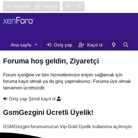
Giriş yap
Kayıt ol
Neler yeni
Ana sayfa
Forumlar
Giriş yap
Kayıt ol
Ku
Foruma hoş geldin, Ziyaretçi
Forum içeriğine ve tüm hizmetlerimize erişim sağlamak için
foruma kayıt olmalı ya da giriş yapmalısınız. Foruma üye olmak
tamamen ücretsizdir.
Giriş yap
Şimdi kayıt ol
GsmGezgini Ücretli Üyelik!
GSMGezgini forumumuzun Vip-Gold Üyelik kullanıma açılmıştır.