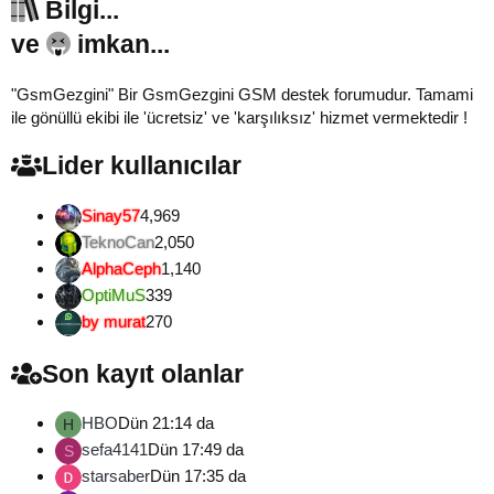
Bilgi...
ve
imkan...
"GsmGezgini" Bir GsmGezgini GSM destek forumudur. Tamami
ile gönüllü ekibi ile 'ücretsiz' ve 'karşılıksız' hizmet vermektedir !
Lider kullanıcılar
Sinay57
4,969
TeknoCan
2,050
AlphaCeph
1,140
OptiMuS
339
by murat
270
Son kayıt olanlar
HBO
Dün 21:14 da
H
sefa4141
Dün 17:49 da
S
starsaber
Dün 17:35 da