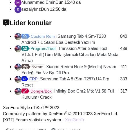
Muhammed Emin
Dün 15:40 da
sezaiylmz
Dün 12:50 da
Lider konular
Samsung Tab 4 Sm-T230
849
Custom Rom
Android 7.1 Stabil Eba Destekli Yazılım
Transsion After Sales Tool
438
Program/Tool
V1.5.1 Full (Tüm Mtk Işlemcili Cihazları Meta Moda
Alma)
Xiaomi Redmi Note 9 (Merlin) Nvram
411
Nvram
Yedeği Fix Nv By Dft Pro
Samsung Tab A 8 (Sm-T297) U4 Frp
333
FRP
Reset
İnfinity Box Cm2 Mtk V1.58 Full
317
Dongle/Box
Kurulum+Crack
XenForo Style eTiKeT™ 2022
®
Community platform by XenForo
© 2010-2023 XenForo Ltd.
[XGT] Forum statistics system
- XenGenTr