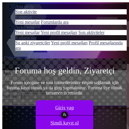
Ana sayfa
Son aktivite
Forumlar
Yeni mesajlar
Forumlarda ara
Neler yeni
Menü
Yeni mesajlar
Yeni profil mesajları
Son aktiviteler
Giriş yap
Kullanıcılar
Şu anki ziyaretçiler
Yeni profil mesajları
Profil mesajlarında
Kayıt ol
ara
Giriş yap
Kayıt ol
Neler yeni
Ara
Foruma hoş geldin, Ziyaretçi
Ara
Forum içeriğine ve tüm hizmetlerimize erişim sağlamak için
foruma kayıt olmalı ya da giriş yapmalısınız. Foruma üye olmak
Sadece başlıkları ara
tamamen ücretsizdir.
Kullanıcı:
Gelişmiş Arama…
Ara
Giriş yap
Şimdi kayıt ol