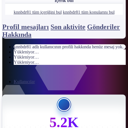
İçerik bul
knnbdr81 tüm içeriğini bul
knnbdr81 tüm konularını bul
Profil mesajları
Son aktivite
Gönderiler
Hakkında
knnbdr81 adlı kullanıcının profili hakkında henüz mesaj yok.
Yükleniyor…
Yükleniyor…
Yükleniyor…
Kullanıcılar
5.2K