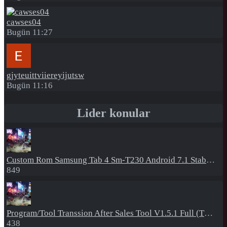
cawses04
Bugün 11:27
gjyteuittviiereyijutsw
Bugün 11:16
Lider konular
Custom Rom
Samsung Tab 4 Sm-T230 Android 7.1 Stabil Eba Destekli Yazılım
849
Program/Tool
Transsion After Sales Tool V1.5.1 Full (Tüm Mtk Işlemcili Cihazları Meta Moda Alma)
438