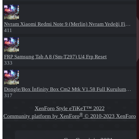
Nvram
Xiaomi Redmi Note 9 (Merlin) Nvram Yedeği Fix Nv By Dft Pro
411
FRP
Samsung Tab A 8 (Sm-T297) U4 Frp Reset
333
Dongle/Box
İnfinity Box Cm2 Mtk V1.58 Full Kurulum+Crack
317
XenForo Style eTiKeT™ 2022
®
Community platform by XenForo
© 2010-2023 XenForo
Ltd.
[XGT] Forum statistics system
- XenGenTr