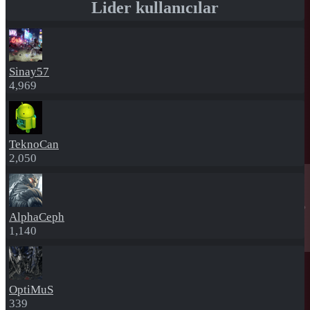
Lider kullanıcılar
Sinay57
4,969
TeknoCan
2,050
AlphaCeph
1,140
OptiMuS
339