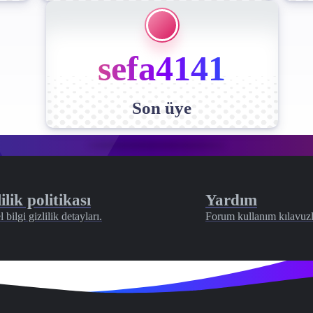
sefa4141
Son üye
ilik politikası
Yardım
l bilgi gizlilik detayları.
Forum kullanım kılavuzl