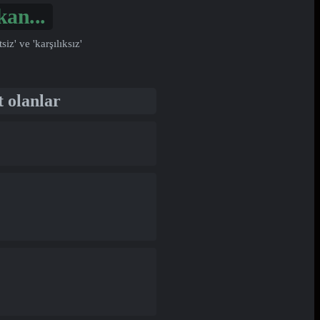
l...
' ve 'karşılıksız'
t olanlar