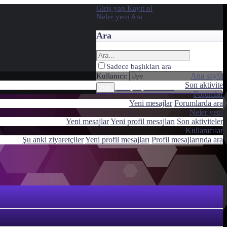
Giriş yap
Kayıt ol
Neler yeni
Ara
Ara
Sadece başlıkları ara
Ana sayfa
Kullanıcı:
Son aktivite
Gelişmiş Arama…
Ara
Forumlar
Yeni mesajlar
Forumlarda ara
Neler yeni
Yeni mesajlar
Yeni profil mesajları
Son aktiviteler
Kullanıcılar
Şu anki ziyaretçiler
Yeni profil mesajları
Profil mesajlarında ara