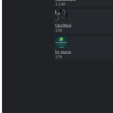
1,140
OptiMuS
339
by murat
270