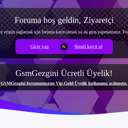
Foruma hoş geldin, Ziyaretçi
e erişim sağlamak için foruma kayıt olmalı ya da giriş yapmalısınız. 
Giriş yap
Şimdi kayıt ol
GsmGezgini Ücretli Üyelik!
GSMGezgini forumumuzun Vip-Gold Üyelik kullanıma açılmıştır.