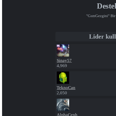
Dest
"GsmGezgini" Bir 
Lider kull
Sinay57
4,969
TeknoCan
2,050
AlphaCeph