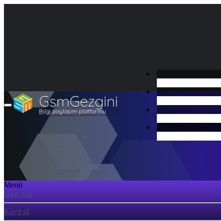
GsmGezgini
Bilgi paylaşım platformu
Menü
Giriş yap
Kayıt ol