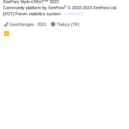
XenForo Style eTiKeT™ 2022
®
Community platform by XenForo
© 2010-2023 XenForo Ltd.
[XGT] Forum statistics system
- XenGenTr
GsmGezgini - 2021
Türkçe (TR)
R
S
S