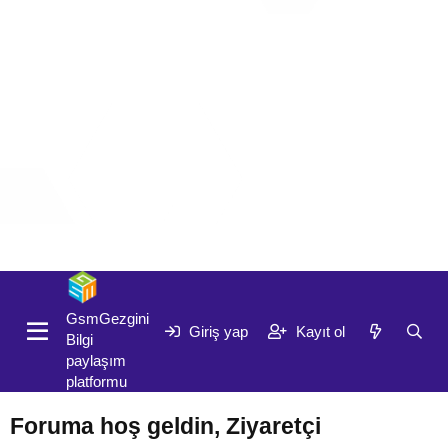
Giriş yap
Kayıt ol
GsmGezgini
Giriş yap
Kayıt ol
Bilgi
paylaşım
platformu
Foruma hoş geldin, Ziyaretçi