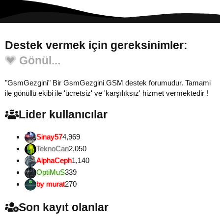
Destek vermek için gereksinimler:
Gönül...
"GsmGezgini" Bir GsmGezgini GSM destek forumudur. Tamami
ile gönüllü ekibi ile 'ücretsiz' ve 'karşılıksız' hizmet vermektedir !
Lider kullanıcılar
Sinay57
4,969
TeknoCan
2,050
AlphaCeph
1,140
OptiMuS
339
by murat
270
Son kayıt olanlar