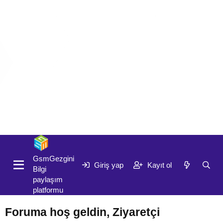
Giriş yap
Kayıt ol
GsmGezgini
Giriş yap
Kayıt ol
Bilgi
paylaşım
platformu
Foruma hoş geldin, Ziyaretçi