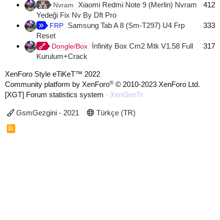
Xiaomi Redmi Note 9 (Merlin) Nvram
412
Nvram
Yedeği Fix Nv By Dft Pro
Samsung Tab A 8 (Sm-T297) U4 Frp
333
FRP
Reset
İnfinity Box Cm2 Mtk V1.58 Full
317
Dongle/Box
Kurulum+Crack
XenForo Style eTiKeT™ 2022
®
Community platform by XenForo
© 2010-2023 XenForo Ltd.
[XGT] Forum statistics system
- XenGenTr
GsmGezgini - 2021
Türkçe (TR)
R
S
S