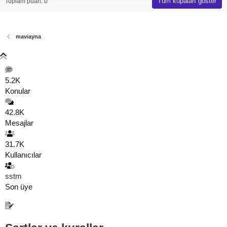
Tüm kupaları göster
Toplam puan: 0
maviayna
5.2K
Konular
42.8K
Mesajlar
31.7K
Kullanıcılar
sstm
Son üye