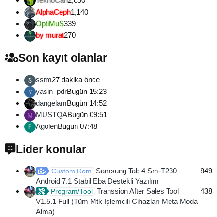
TeknoCan
2,050
AlphaCeph
1,140
OptiMuS
339
by murat
270
Son kayıt olanlar
sstm
27 dakika önce
yasin_pdr
Bugün 15:23
Y
dangelam
Bugün 14:52
MUSTQA
Bugün 09:51
M
Agolen
Bugün 07:48
Lider konular
Samsung Tab 4 Sm-T230
849
Custom Rom
Android 7.1 Stabil Eba Destekli Yazılım
Transsion After Sales Tool
438
Program/Tool
V1.5.1 Full (Tüm Mtk Işlemcili Cihazları Meta Moda
Alma)