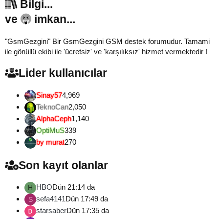
Bilgi...
ve
imkan...
"GsmGezgini" Bir GsmGezgini GSM destek forumudur. Tamami
ile gönüllü ekibi ile 'ücretsiz' ve 'karşılıksız' hizmet vermektedir !
Lider kullanıcılar
Sinay57
4,969
TeknoCan
2,050
AlphaCeph
1,140
OptiMuS
339
by murat
270
Son kayıt olanlar
HBO
Dün 21:14 da
H
sefa4141
Dün 17:49 da
S
starsaber
Dün 17:35 da