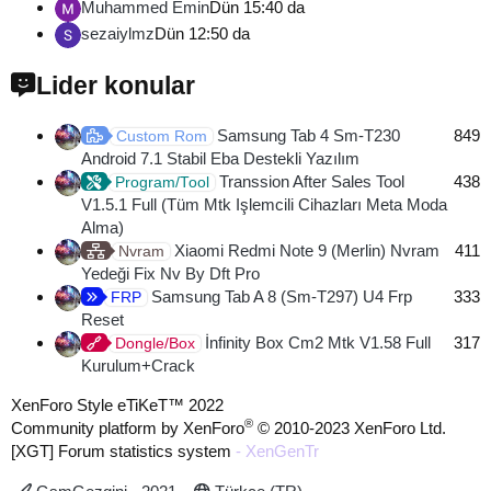
Muhammed Emin
Dün 15:40 da
sezaiylmz
Dün 12:50 da
Lider konular
Samsung Tab 4 Sm-T230
849
Custom Rom
Android 7.1 Stabil Eba Destekli Yazılım
Transsion After Sales Tool
438
Program/Tool
V1.5.1 Full (Tüm Mtk Işlemcili Cihazları Meta Moda
Alma)
Xiaomi Redmi Note 9 (Merlin) Nvram
411
Nvram
Yedeği Fix Nv By Dft Pro
Samsung Tab A 8 (Sm-T297) U4 Frp
333
FRP
Reset
İnfinity Box Cm2 Mtk V1.58 Full
317
Dongle/Box
Kurulum+Crack
XenForo Style eTiKeT™ 2022
®
Community platform by XenForo
© 2010-2023 XenForo Ltd.
[XGT] Forum statistics system
- XenGenTr