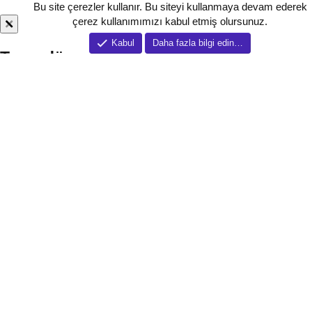
Bu site çerezler kullanır. Bu siteyi kullanmaya devam ederek
çerez kullanımımızı kabul etmiş olursunuz.
Kabul
Daha fazla bilgi edin…
Tema düzenleyici
Tema özelletirmeleri
Karanlık mod
Temanızın bütününde uygulanan koyu renk kullanım için tercih edile
bilir.
Daha geniş görünüm
Forum'u görsel olarak daha geniş bir yapıda kullana bilirsiniz.