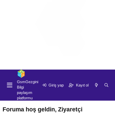
Giriş yap
Kayıt ol
GsmGezgini
Giriş yap
Kayıt ol
Bilgi
paylaşım
platformu
Foruma hoş geldin, Ziyaretçi