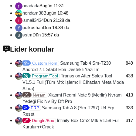
adadada
Bugün 11:31
hondam38
Bugün 10:48
ismail3434
Dün 21:28 da
puikushan
Dün 19:34 da
sstm
Dün 15:57 da
Lider konular
Samsung Tab 4 Sm-T230
849
Custom Rom
Android 7.1 Stabil Eba Destekli Yazılım
Transsion After Sales Tool
438
Program/Tool
V1.5.1 Full (Tüm Mtk Işlemcili Cihazları Meta Moda
Alma)
Xiaomi Redmi Note 9 (Merlin) Nvram
413
Nvram
Yedeği Fix Nv By Dft Pro
Samsung Tab A 8 (Sm-T297) U4 Frp
333
FRP
Reset
İnfinity Box Cm2 Mtk V1.58 Full
317
Dongle/Box
Kurulum+Crack