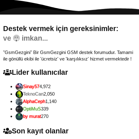
Destek vermek için gereksinimler:
Gönül...
"GsmGezgini" Bir GsmGezgini GSM destek forumudur. Tamami
ile gönüllü ekibi ile 'ücretsiz' ve 'karşılıksız' hizmet vermektedir !
Lider kullanıcılar
Sinay57
4,972
TeknoCan
2,050
AlphaCeph
1,140
OptiMuS
339
by murat
270
Son kayıt olanlar