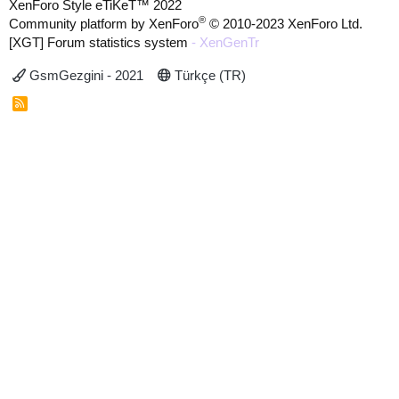
XenForo Style eTiKeT™ 2022
®
Community platform by XenForo
© 2010-2023 XenForo Ltd.
[XGT] Forum statistics system
- XenGenTr
GsmGezgini - 2021
Türkçe (TR)
R
S
S