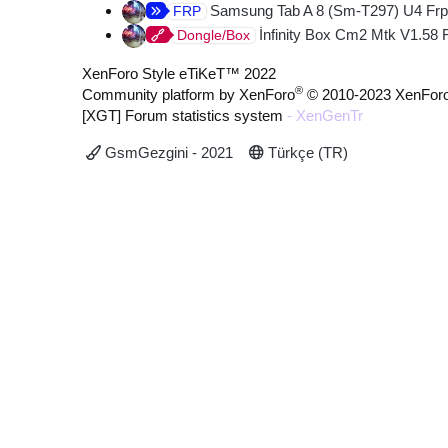
Samsung Tab A 8 (Sm-T297) U4 Frp
FRP
İnfinity Box Cm2 Mtk V1.58 
Dongle/Box
XenForo Style eTiKeT™ 2022
®
Community platform by XenForo
© 2010-2023 XenForo
[XGT] Forum statistics system
- XenGenTr
GsmGezgini - 2021
Türkçe (TR)