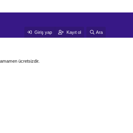
Giriş yap
Kayıt ol
Ara
tamamen ücretsizdir.