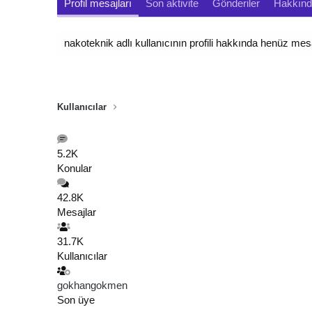
Profil mesajları
Son aktivite
Gönderiler
Hakkın
nakoteknik adlı kullanıcının profili hakkında henüz mes
Kullanıcılar
5.2K
Konular
42.8K
Mesajlar
31.7K
Kullanıcılar
gokhangokmen
Son üye