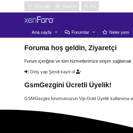
Giriş yap
Kayıt ol
Ara
Ana sayfa
Forumlar
Neler yeni
Foruma hoş geldin, Ziyaretçi
Forum içeriğine ve tüm hizmetlerimize erişim sağlamak 
Giriş yap
Şimdi kayıt ol
GsmGezgini Ücretli Üyelik!
GSMGezgini forumumuzun Vip-Gold Üyelik kullanıma açı