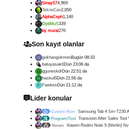
Sinay57
4,969
TeknoCan
2,050
AlphaCeph
1,140
OptiMuS
339
by murat
270
Son kayıt olanlar
gokhangokmen
Bugün 08:33
G
batuyasak6
Dün 23:06 da
gguneskdr
Dün 22:51 da
G
haskul5
Dün 21:56 da
H
Fawkes
Dün 21:12 da
F
Lider konular
Samsung Tab 4 Sm-T230 And
Custom Rom
Transsion After Sales Tool
Program/Tool
Xiaomi Redmi Note 9 (Merlin) Nv
Nvram