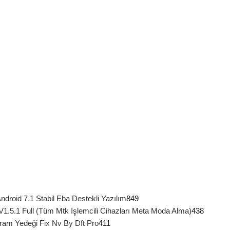
roid 7.1 Stabil Eba Destekli Yazılım
849
 V1.5.1 Full (Tüm Mtk Işlemcili Cihazları Meta Moda Alma)
438
ram Yedeği Fix Nv By Dft Pro
411