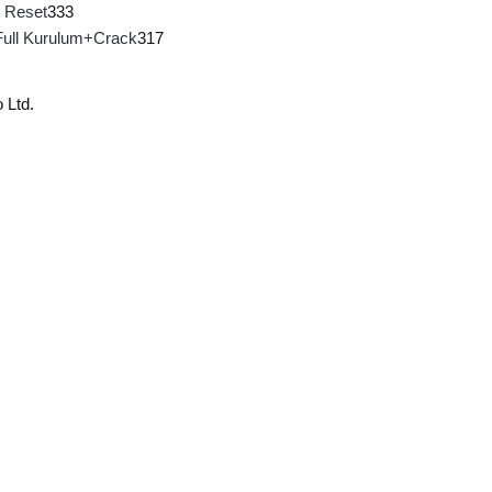
 Reset
333
Full Kurulum+Crack
317
 Ltd.