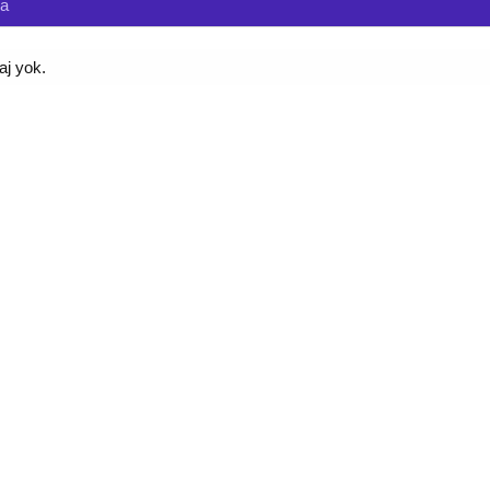
da
aj yok.