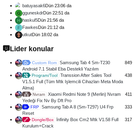
batuyasak6
Dün 23:06 da
gguneskdr
Dün 22:51 da
G
haskul5
Dün 21:56 da
H
Fawkes
Dün 21:12 da
F
utkut
Dün 18:02 da
Lider konular
Samsung Tab 4 Sm-T230
849
Custom Rom
Android 7.1 Stabil Eba Destekli Yazılım
Transsion After Sales Tool
438
Program/Tool
V1.5.1 Full (Tüm Mtk Işlemcili Cihazları Meta Moda
Alma)
Xiaomi Redmi Note 9 (Merlin) Nvram
411
Nvram
Yedeği Fix Nv By Dft Pro
Samsung Tab A 8 (Sm-T297) U4 Frp
333
FRP
Reset
İnfinity Box Cm2 Mtk V1.58 Full
317
Dongle/Box
Kurulum+Crack