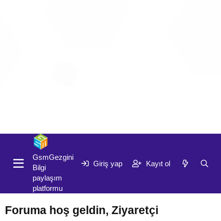
Giriş yap
Kayıt ol
GsmGezgini
Giriş yap
Kayıt ol
Bilgi
paylaşım
platformu
Foruma hoş geldin, Ziyaretçi