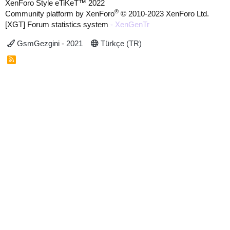
XenForo Style eTiKeT™ 2022
®
Community platform by XenForo
© 2010-2023 XenForo Ltd.
[XGT] Forum statistics system
- XenGenTr
GsmGezgini - 2021
Türkçe (TR)
R
S
S