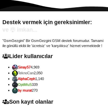
Destek vermek için gereksinimler:
Gönül...
"GsmGezgini" Bir GsmGezgini GSM destek forumudur. Tamami
ile gönüllü ekibi ile 'ücretsiz' ve 'karşılıksız' hizmet vermektedir !
Lider kullanıcılar
Sinay57
4,969
TeknoCan
2,050
AlphaCeph
1,140
OptiMuS
339
by murat
270
Son kayıt olanlar