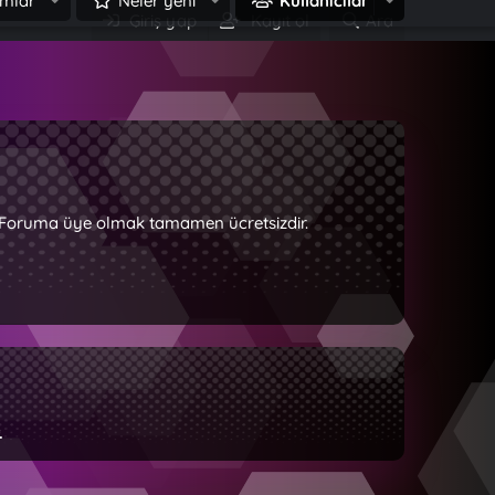
mlar
Neler yeni
Kullanıcılar
Giriş yap
Kayıt ol
Ara
z. Foruma üye olmak tamamen ücretsizdir.
.