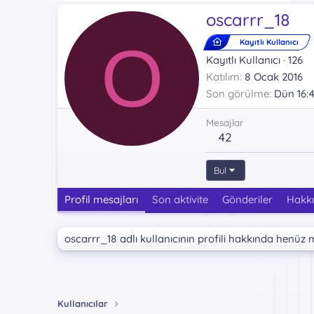
oscarrr_18
O
Kayıtlı Kullanıcı
Kayıtlı Kullanıcı
·
126
Katılım
8 Ocak 2016
Son görülme
Dün 16:
Mesajlar
42
Bul
Profil mesajları
Son aktivite
Gönderiler
Hakk
oscarrr_18 adlı kullanıcının profili hakkında henüz 
Kullanıcılar