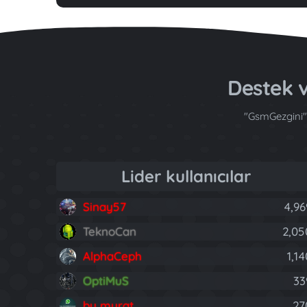
Destek
"GsmGezgini" 
Lider kullanıcılar
Sinay57
4,96
TeknoCan
2,05
AlphaCeph
1,1
OptiMuS
33
by murat
27