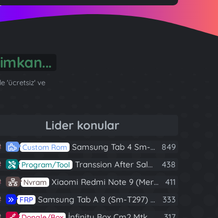
önül...
 'ücretsiz' ve
Lider konular
Samsung Tab 4 Sm-T230 Android 7.1 Stabil Eba Destekli Yazılım
849
Custom Rom
Transsion After Sales Tool V1.5.1 Full (Tüm Mtk Işlemcili Cihazları Meta Moda Alma)
438
Program/Tool
Xiaomi Redmi Note 9 (Merlin) Nvram Yedeği Fix Nv By Dft Pro
411
Nvram
Samsung Tab A 8 (Sm-T297) U4 Frp Reset
333
FRP
İnfinity Box Cm2 Mtk V1.58 Full Kurulum+Crack
317
Dongle/Box