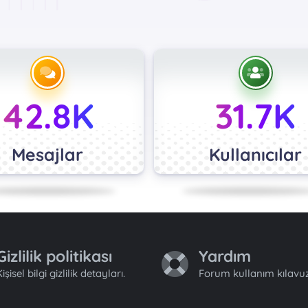
42.8K
31.7K
Mesajlar
Kullanıcılar
Gizlilik politikası
Yardım
işisel bilgi gizlilik detayları.
Forum kullanım kılavuz