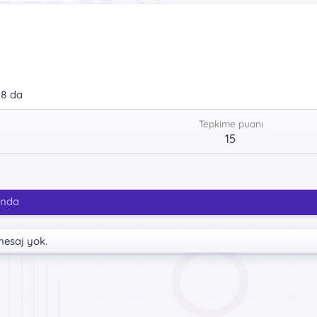
48 da
Tepkime puanı
15
ında
mesaj yok.