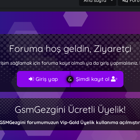
Ana sayfa
Foru
Foruma hoş geldin, Ziyaretçi
rişim sağlamak için foruma kayıt olmalı ya da giriş yapmalısını
Giriş yap
Şimdi kayıt ol
GsmGezgini Ücretli Üyelik!
GSMGezgini forumumuzun Vip-Gold Üyelik kullanıma açılmıştır