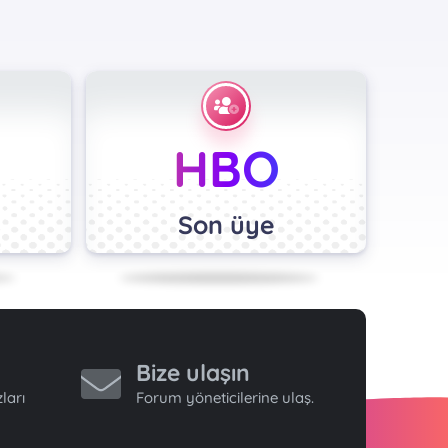
HBO
Son üye
Bize ulaşın
ları
Forum yöneticilerine ulaş.