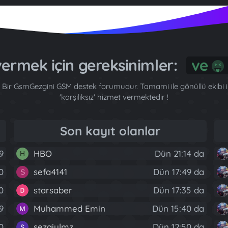
 vermek için gereksinimler:
G
Bir GsmGezgini GSM destek forumudur. Tamami ile gönüllü ekibi ile
'karşılıksız' hizmet vermektedir !
Son kayıt olanlar
9
HBO
Dün 21:14 da
H
0
sefa4141
Dün 17:49 da
S
40
starsaber
Dün 17:35 da
9
Muhammed Emin
Dün 15:40 da
0
sezaiylmz
Dün 12:50 da