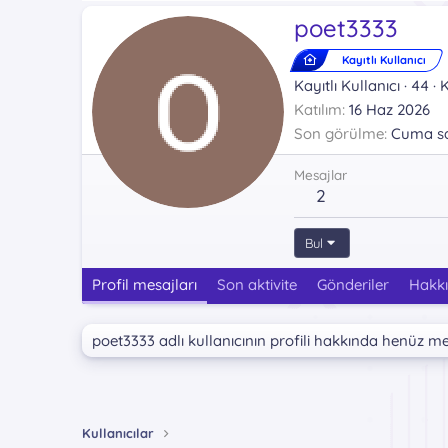
poet3333
Kayıtlı Kullanıcı
Kayıtlı Kullanıcı
·
44
·
K
Katılım
16 Haz 2026
Son görülme
Cuma sa
Mesajlar
2
Bul
Profil mesajları
Son aktivite
Gönderiler
Hakk
poet3333 adlı kullanıcının profili hakkında henüz m
Kullanıcılar