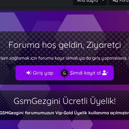
Ana sayfa
Foru
Foruma hoş geldin, Ziyaretçi
rişim sağlamak için foruma kayıt olmalı ya da giriş yapmalısını
Giriş yap
Şimdi kayıt ol
GsmGezgini Ücretli Üyelik!
GSMGezgini forumumuzun Vip-Gold Üyelik kullanıma açılmıştır