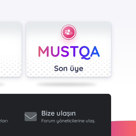
MUSTQA
Son üye
Bize ulaşın
ları
Forum yöneticilerine ulaş.