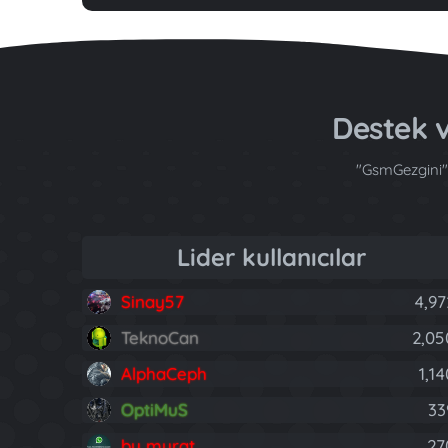
Destek
"GsmGezgini" 
Lider kullanıcılar
Sinay57
4,97
TeknoCan
2,05
AlphaCeph
1,1
OptiMuS
33
by murat
27