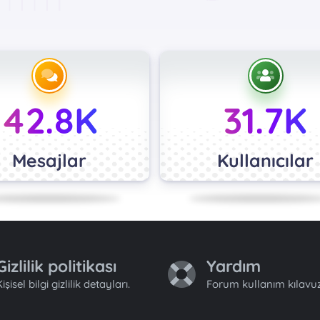
42.8K
31.7K
Mesajlar
Kullanıcılar
Gizlilik politikası
Yardım
işisel bilgi gizlilik detayları.
Forum kullanım kılavuz