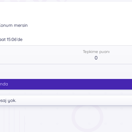
onum
mersin
at 15:06'de
Tepkime puanı
0
ında
esaj yok.