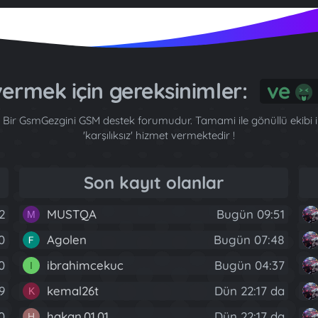
 vermek için gereksinimler:
Bir GsmGezgini GSM destek forumudur. Tamami ile gönüllü ekibi ile
'karşılıksız' hizmet vermektedir !
Son kayıt olanlar
2
MUSTQA
Bugün 09:51
M
0
Agolen
Bugün 07:48
40
ibrahimcekuc
Bugün 04:37
I
9
kemal26t
Dün 22:17 da
K
0
hakan.01.01
Dün 22:17 da
H