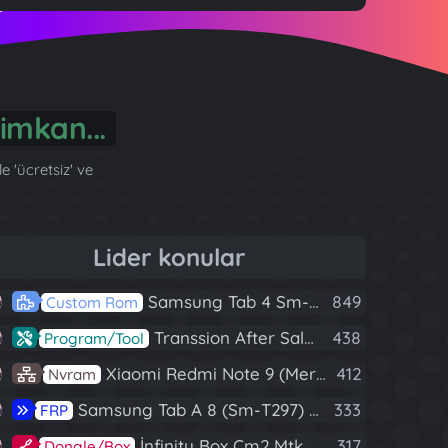
 'ücretsiz' ve
Lider konular
Samsung Tab 4 Sm-T230 Android 7.1 Stabil Eba Destekli Yazılım
849
Custom Rom
Transsion After Sales Tool V1.5.1 Full (Tüm Mtk Işlemcili Cihazları Meta Moda Alma)
438
Program/Tool
Xiaomi Redmi Note 9 (Merlin) Nvram Yedeği Fix Nv By Dft Pro
412
Nvram
Samsung Tab A 8 (Sm-T297) U4 Frp Reset
333
FRP
İnfinity Box Cm2 Mtk V1.58 Full Kurulum+Crack
317
Dongle/Box