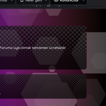
mlar
Neler yeni
Kullanıcılar
Giriş yap
Kayıt ol
Ara
z. Foruma üye olmak tamamen ücretsizdir.
.