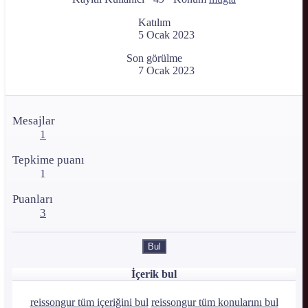
Katılım
5 Ocak 2023
Son görülme
7 Ocak 2023
Mesajlar
1
Tepkime puanı
1
Puanları
3
Bul
İçerik bul
reissongur tüm içeriğini bul
reissongur tüm konularını bul