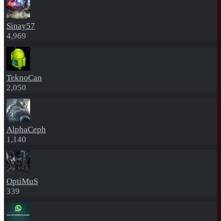
Sinay57
4,969
TeknoCan
2,050
AlphaCeph
1,140
OptiMuS
339