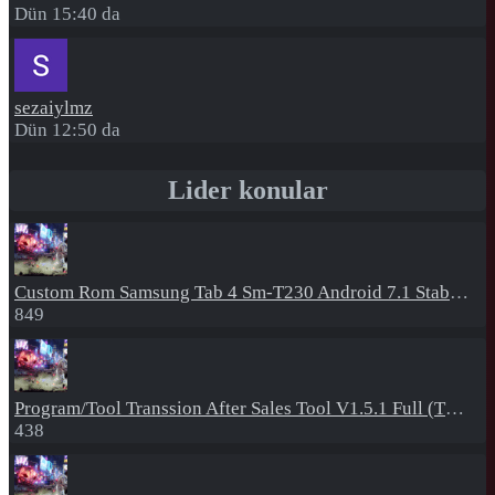
Dün 15:40 da
sezaiylmz
Dün 12:50 da
Lider konular
Custom Rom
Samsung Tab 4 Sm-T230 Android 7.1 Stabil Eba Destekli Yazılım
849
Program/Tool
Transsion After Sales Tool V1.5.1 Full (Tüm Mtk Işlemcili Cihazları Meta Moda Alma)
438