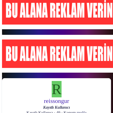
R
reissongur
Kayıtlı Kullanıcı
Kayıtlı Kullanıcı
·
49
·
Konum
muğla