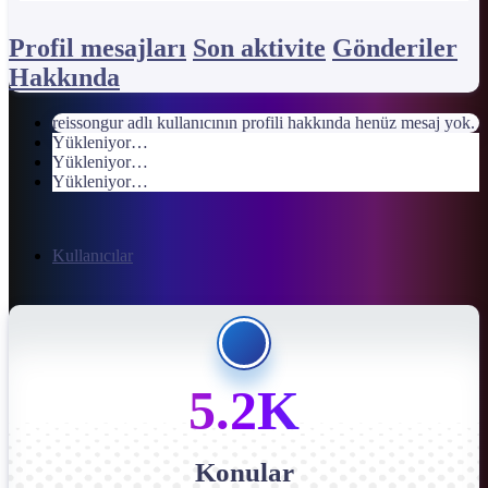
Profil mesajları
Son aktivite
Gönderiler
Hakkında
reissongur adlı kullanıcının profili hakkında henüz mesaj yok.
Yükleniyor…
Yükleniyor…
Yükleniyor…
Kullanıcılar
5.2K
Konular