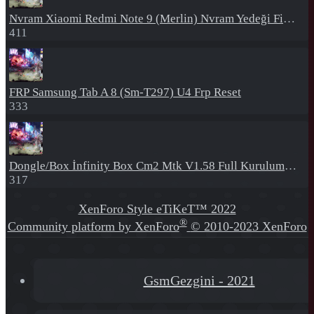
Nvram
Xiaomi Redmi Note 9 (Merlin) Nvram Yedeği Fix Nv By Dft Pro
411
FRP
Samsung Tab A 8 (Sm-T297) U4 Frp Reset
333
Dongle/Box
İnfinity Box Cm2 Mtk V1.58 Full Kurulum+Crack
317
XenForo Style eTiKeT™ 2022
®
Community platform by XenForo
© 2010-2023 XenForo
Ltd.
[XGT] Forum statistics system
- XenGenTr
GsmGezgini - 2021