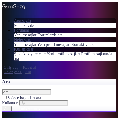
GsmGezgini
Ana sayfa
Son aktivite
Forumlar
Yeni mesajlar
Forumlarda ara
Neler yeni
Yeni mesajlar
Yeni profil mesajları
Son aktiviteler
Kullanıcılar
Şu anki ziyaretçiler
Yeni profil mesajları
Profil mesajlarında
ara
Giriş yap
Kayıt ol
Neler yeni
Ara
Ara
Sadece başlıkları ara
Kullanıcı:
Gelişmiş Arama…
Ara