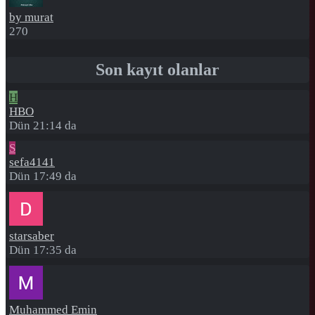
by murat
270
Son kayıt olanlar
H
HBO
Dün 21:14 da
S
sefa4141
Dün 17:49 da
starsaber
Dün 17:35 da
Muhammed Emin