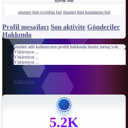
İçerik bul
shunter tüm içeriğini bul
shunter tüm konularını bul
Profil mesajları
Son aktivite
Gönderiler
Hakkında
shunter adlı kullanıcının profili hakkında henüz mesaj yok.
Yükleniyor…
Yükleniyor…
Yükleniyor…
Kullanıcılar
5.2K