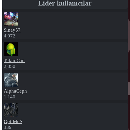
Lider kullanıcılar
Sinay57
4,972
TeknoCan
2,050
AlphaCeph
1,140
OptiMuS
339