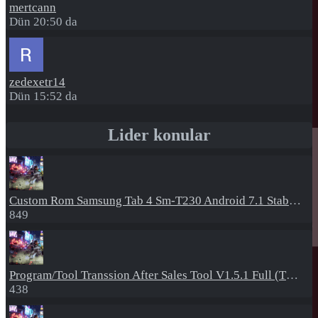
mertcann
Dün 20:50 da
zedexetr14
Dün 15:52 da
Lider konular
Custom Rom
Samsung Tab 4 Sm-T230 Android 7.1 Stabil Eba Destekli Yazılım
849
Program/Tool
Transsion After Sales Tool V1.5.1 Full (Tüm Mtk Işlemcili Cihazları Meta Moda Alma)
438