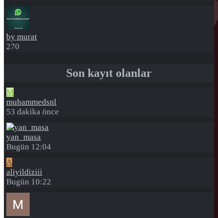
by murat
270
Son kayıt olanlar
M
muhammedsnl
53 dakika önce
yan_masa
Bugün 12:04
A
aliyildiziii
Bugün 10:22