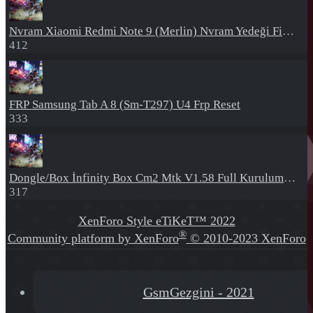
Nvram
Xiaomi Redmi Note 9 (Merlin) Nvram Yedeği Fix Nv By Dft Pro
412
FRP
Samsung Tab A 8 (Sm-T297) U4 Frp Reset
333
Dongle/Box
İnfinity Box Cm2 Mtk V1.58 Full Kurulum+Crack
317
XenForo Style eTiKeT™ 2022
®
Community platform by XenForo
© 2010-2023 XenForo
Ltd.
[XGT] Forum statistics system
- XenGenTr
GsmGezgini - 2021