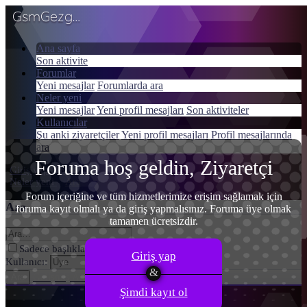
GsmGezgini
Ana sayfa
Son aktivite
Menü
Forumlar
Giriş yap
Yeni mesajlar
Forumlarda ara
Neler yeni
Kayıt ol
Yeni mesajlar
Yeni profil mesajları
Son aktiviteler
Kullanıcılar
Şu anki ziyaretçiler
Yeni profil mesajları
Profil mesajlarında
ara
Foruma hoş geldin, Ziyaretçi
Giriş yap
Kayıt ol
Neler yeni
Ara
Forum içeriğine ve tüm hizmetlerimize erişim sağlamak için
Ara
foruma kayıt olmalı ya da giriş yapmalısınız. Foruma üye olmak
tamamen ücretsizdir.
Sadece başlıkları ara
Giriş yap
Kullanıcı:
Gelişmiş Arama…
Ara
Şimdi kayıt ol