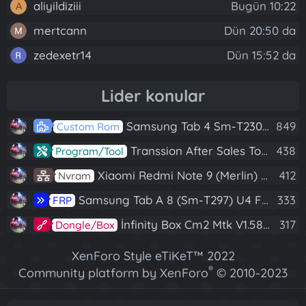
aliyildiziii
Bugün 10:22
A
mertcann
Dün 20:50 da
zedexetr14
Dün 15:52 da
Lider konular
Samsung Tab 4 Sm-T230 Android 7.1 Stabil Eba Destekli Yazılım
849
Custom Rom
Transsion After Sales Tool V1.5.1 Full (Tüm Mtk Işlemcili Cihazları Meta Moda Alma)
438
Program/Tool
Xiaomi Redmi Note 9 (Merlin) Nvram Yedeği Fix Nv By Dft Pro
412
Nvram
Samsung Tab A 8 (Sm-T297) U4 Frp Reset
333
FRP
İnfinity Box Cm2 Mtk V1.58 Full Kurulum+Crack
317
Dongle/Box
XenForo Style eTiKeT™ 2022
®
Community platform by XenForo
© 2010-2023
XenForo Ltd.