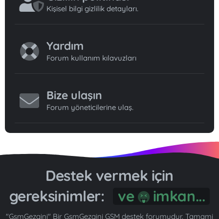
Kişisel bilgi gizlilik detayları.
Yardım
Forum kullanım kılavuzları
Bize ulaşın
Forum yöneticilerine ulaş.
Destek vermek için
gereksinimler:
ve
imkan...
"GsmGezgini" Bir GsmGezgini GSM destek forumudur. Tamami