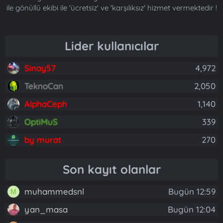
ile gönüllü ekibi ile 'ücretsiz' ve 'karşılıksız' hizmet vermektedir !
Lider kullanıcılar
Sinay57
4,972
TeknoCan
2,050
AlphaCeph
1,140
OptiMuS
339
by murat
270
Son kayıt olanlar
muhammedsnl
Bugün 12:59
M
yan_masa
Bugün 12:04