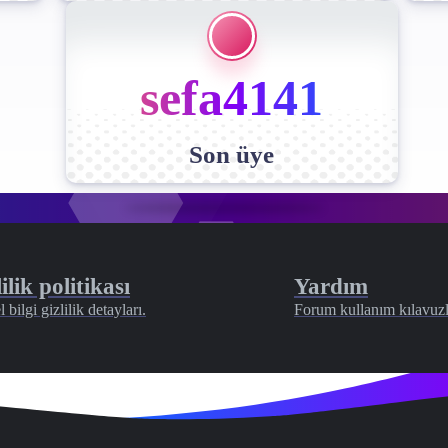
sefa4141
Son üye
ilik politikası
Yardım
l bilgi gizlilik detayları.
Forum kullanım kılavuzl