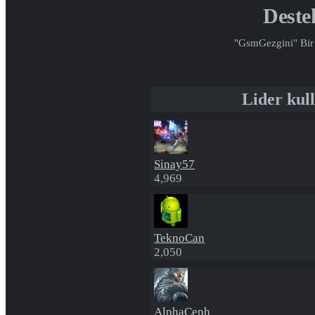
Dest
"GsmGezgini" Bir 
Lider kull
Sinay57
4,969
TeknoCan
2,050
AlphaCeph