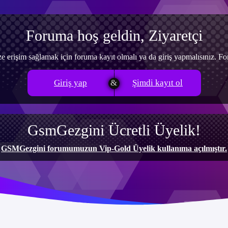
Foruma hoş geldin, Ziyaretçi
e erişim sağlamak için foruma kayıt olmalı ya da giriş yapmalısınız. 
Giriş yap
Şimdi kayıt ol
GsmGezgini Ücretli Üyelik!
GSMGezgini forumumuzun Vip-Gold Üyelik kullanıma açılmıştır.