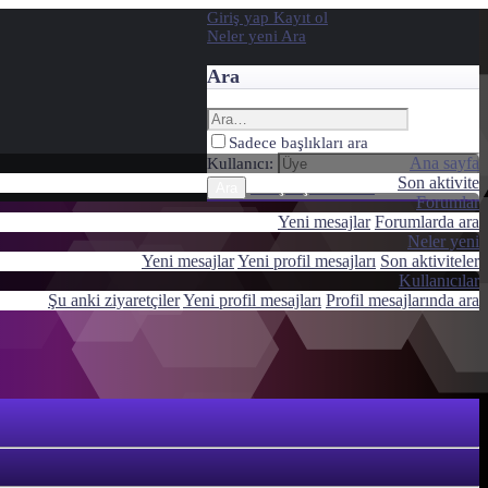
Giriş yap
Kayıt ol
Neler yeni
Ara
Ara
Sadece başlıkları ara
Ana sayfa
Kullanıcı:
Son aktivite
Gelişmiş Arama…
Ara
Forumlar
Yeni mesajlar
Forumlarda ara
Neler yeni
Yeni mesajlar
Yeni profil mesajları
Son aktiviteler
Kullanıcılar
Şu anki ziyaretçiler
Yeni profil mesajları
Profil mesajlarında ara