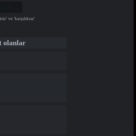
l...
' ve 'karşılıksız'
t olanlar