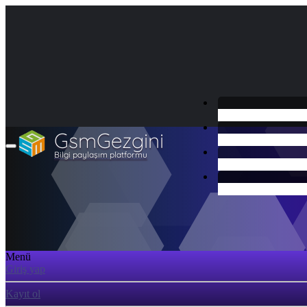
GsmGezgini
Bilgi paylaşım platformu
Menü
Giriş yap
Kayıt ol