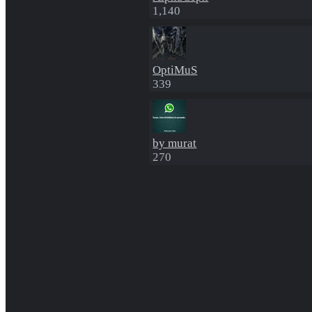
1,140
OptiMuS
339
by murat
270