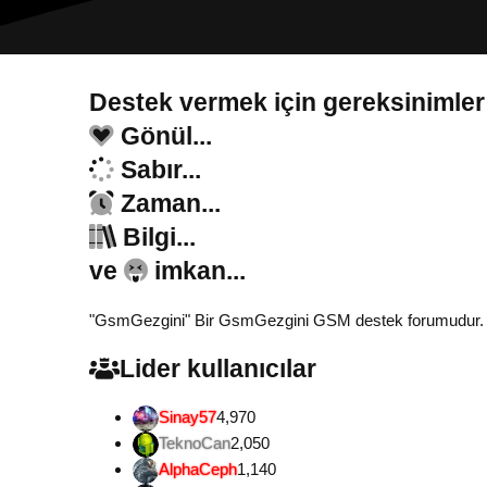
Destek vermek için gereksinimler
Gönül...
Sabır...
Zaman...
Bilgi...
ve
imkan...
"GsmGezgini" Bir GsmGezgini GSM destek forumudur. Tamam
Lider kullanıcılar
Sinay57
4,970
TeknoCan
2,050
AlphaCeph
1,140