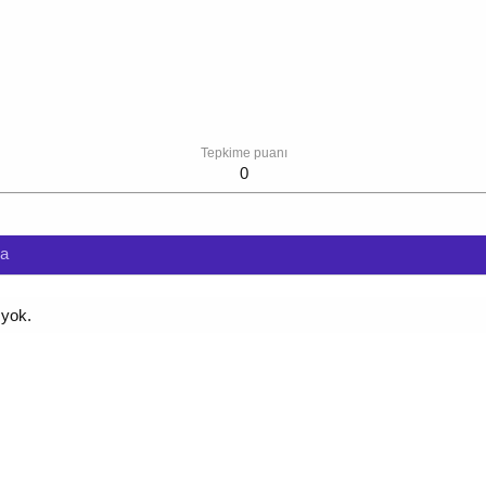
Tepkime puanı
0
da
 yok.