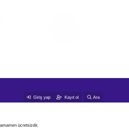
Giriş yap
Kayıt ol
Ara
tamamen ücretsizdir.