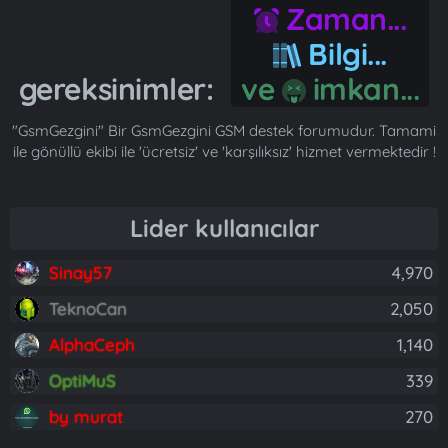
Zaman...
Bilgi...
gereksinimler:
ve
imkan...
"GsmGezgini" Bir GsmGezgini GSM destek forumudur. Tamami
ile gönüllü ekibi ile 'ücretsiz' ve 'karşılıksız' hizmet vermektedir !
Lider kullanıcılar
Sinay57
4,970
TeknoCan
2,050
AlphaCeph
1,140
OptiMuS
339
by murat
270