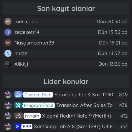
Son kayıt olanlar
mertcann
Dün 20:50 da
zedexetr14
Dün 15:52 da
Nasgsmcenter33
Dün 15:21 da
nhctn
Dün 14:57 da
N
Alikkjj
Dün 13:36 da
Lider konular
Samsung Tab 4 Sm-T230 Android 7.1 Stabil Eba Destekli Yazılım
849
Custom Rom
Transsion After Sales Tool V1.5.1 Full (Tüm Mtk Işlemcili Cihazları Meta Moda Alma)
438
Program/Tool
Xiaomi Redmi Note 9 (Merlin) Nvram Yedeği Fix Nv By Dft Pro
412
Nvram
Samsung Tab A 8 (Sm-T297) U4 Frp Reset
333
FRP