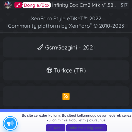
İnfinity Box Cm2 Mtk V1.58 Full Kurulum+Crack
317
Dongle/Box
XenForo Style eTiKeT™ 2022
®
Community platform by XenForo
© 2010-2023
XenForo Ltd.
[XGT] Forum statistics system
- XenGenTr
GsmGezgini - 2021
Türkçe (TR)
R
S
S
Bu site çerezler kullanır. Bu siteyi kullanmaya devam ederek çerez
kullanımımızı kabul etmiş olursunuz.
Kabul
Daha fazla bilgi edin…