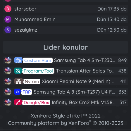
starsaber
Dün 17:35 da
Muhammed Emin
Dün 15:40 da
sezaiylmz
Dün 12:50 da
Lider konular
Samsung Tab 4 Sm-T230 Android 7.1 Stabil Eba Destekli Yazılım
849
Custom Rom
Transsion After Sales Tool V1.5.1 Full (Tüm Mtk Işlemcili Cihazları Meta Moda Alma)
438
Program/Tool
Xiaomi Redmi Note 9 (Merlin) Nvram Yedeği Fix Nv By Dft Pro
411
Nvram
Samsung Tab A 8 (Sm-T297) U4 Frp Reset
333
FRP
İnfinity Box Cm2 Mtk V1.58 Full Kurulum+Crack
317
Dongle/Box
XenForo Style eTiKeT™ 2022
®
Community platform by XenForo
© 2010-2023
XenForo Ltd.