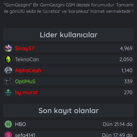
"GsmGezgini" Bir GsmGezgini GSM destek forumudur. Tamami
ile gönüllü ekibi ile 'ücretsiz' ve 'karşılıksız' hizmet vermektedir !
Lider kullanıcılar
Sinay57
4,969
TeknoCan
2,050
AlphaCeph
1,140
OptiMuS
339
by murat
270
Son kayıt olanlar
HBO
Dün 21:14 da
H
sefa4141
Dün 17:49 da
S