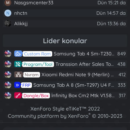
Nasgsmcenter33
Dün 15:21 da
nhctn
Dün 14:57 da
N
Alikkjj
Dün 13:36 da
Lider konular
Samsung Tab 4 Sm-T230 Android 7.1 Stabil Eba Destekli Yazılım
849
Custom Rom
Transsion After Sales Tool V1.5.1 Full (Tüm Mtk Işlemcili Cihazları Meta Moda Alma)
438
Program/Tool
Xiaomi Redmi Note 9 (Merlin) Nvram Yedeği Fix Nv By Dft Pro
412
Nvram
Samsung Tab A 8 (Sm-T297) U4 Frp Reset
333
FRP
İnfinity Box Cm2 Mtk V1.58 Full Kurulum+Crack
317
Dongle/Box
XenForo Style eTiKeT™ 2022
®
Community platform by XenForo
© 2010-2023
XenForo Ltd.