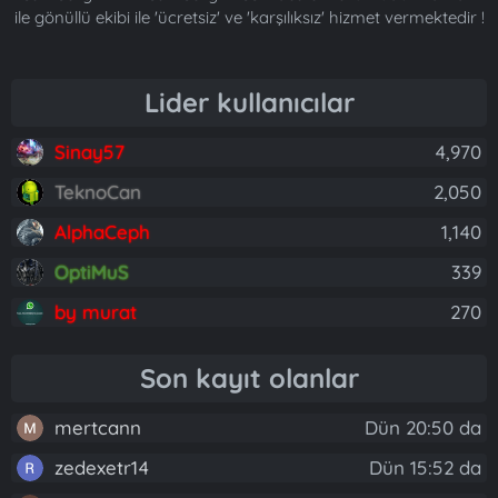
ile gönüllü ekibi ile 'ücretsiz' ve 'karşılıksız' hizmet vermektedir !
Lider kullanıcılar
Sinay57
4,970
TeknoCan
2,050
AlphaCeph
1,140
OptiMuS
339
by murat
270
Son kayıt olanlar
mertcann
Dün 20:50 da
zedexetr14
Dün 15:52 da