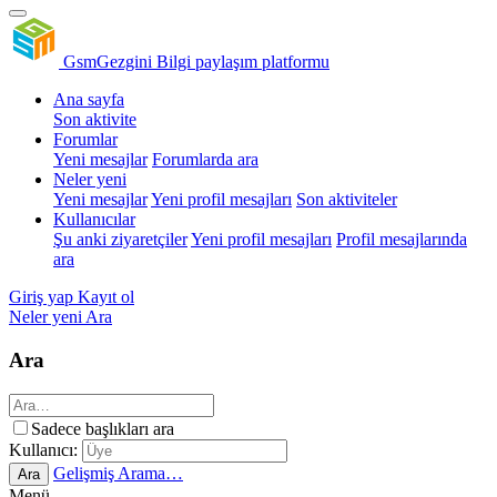
GsmGezgini
Bilgi paylaşım platformu
Ana sayfa
Son aktivite
Forumlar
Yeni mesajlar
Forumlarda ara
Neler yeni
Yeni mesajlar
Yeni profil mesajları
Son aktiviteler
Kullanıcılar
Şu anki ziyaretçiler
Yeni profil mesajları
Profil mesajlarında
ara
Giriş yap
Kayıt ol
Neler yeni
Ara
Ara
Sadece başlıkları ara
Kullanıcı:
Gelişmiş Arama…
Ara
Menü