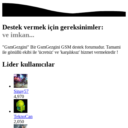
Destek vermek için gereksinimler:
Gönül...
"GsmGezgini" Bir GsmGezgini GSM destek forumudur. Tamami
ile gönüllü ekibi ile 'ücretsiz' ve 'karşılıksız' hizmet vermektedir !
Lider kullanıcılar
Sinay57
4,970
TeknoCan
2,050