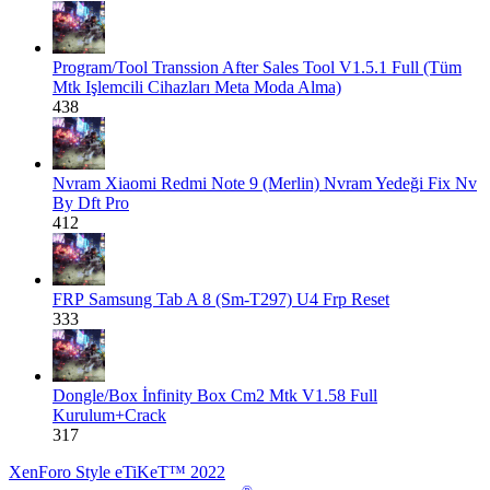
Program/Tool
Transsion After Sales Tool V1.5.1 Full (Tüm
Mtk Işlemcili Cihazları Meta Moda Alma)
438
Nvram
Xiaomi Redmi Note 9 (Merlin) Nvram Yedeği Fix Nv
By Dft Pro
412
FRP
Samsung Tab A 8 (Sm-T297) U4 Frp Reset
333
Dongle/Box
İnfinity Box Cm2 Mtk V1.58 Full
Kurulum+Crack
317
XenForo Style eTiKeT™ 2022