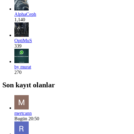
AlphaCeph
1,140
OptiMuS
339
by murat
270
Son kayıt olanlar
mertcann
Bugün 20:50